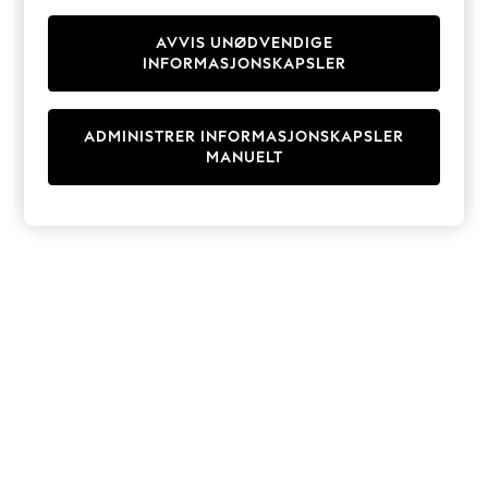
Knitwear
Cardigans
AVVIS UNØDVENDIGE
INFORMASJONSKAPSLER
Dresses
Sets & Outfits
Tops
ADMINISTRER INFORMASJONSKAPSLER
T-Shirts
MANUELT
Nightwear & Pyjamas
Trousers & Leggings
Bodysuits & Vests
Shirts & Blouses
Swimwear
Shorts & Skirts
Babygrows & Sleepsuits
Jeans
Jumpsuits & Playsuits
All Holiday Shop
Tops
Dresses
Shorts