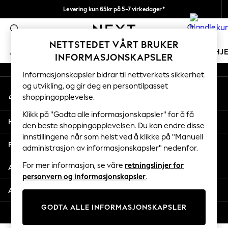
Levering kun 65kr på 5-7 virkedager*
An error occurred on client
Vi betaler alle tollavgifter
0
Våre sosiale nettverk
NETTSTEDET VÅRT BRUKER
JENTER
GUTTER
BABY
KVINNER
MENN
HJ
INFORMASJONSKAPSLER
Informasjonskapsler bidrar til nettverkets sikkerhet
GIRLS
og utvikling, og gir deg en persontilpasset
Min konto
New In
shoppingopplevelse.
Logg inn på kontoen din
50 - 92cm
98 - 110cm
Klikk på "Godta alle informasjonskapsler" for å få
Hjelp
116 - 134cm
den beste shoppingopplevelsen. Du kan endre disse
innstillingene når som helst ved å klikke på "Manuell
140 - 174cm
Personvern & Juridisk
administrasjon av informasjonskapsler" nedenfor.
Trending: Top & Short Sets
Trending: Clogs
For mer informasjon, se våre
retningslinjer for
Avdelinger
Toy Story
personvern og informasjonskapsler
.
THE SET
Andre tjenester
All Clothing
GODTA ALLE INFORMASJONSKAPSLER
Coats & Jackets
© 2026 Next Retail Ltd. Alle rettigheter forbeholdt.
Sweatshirts & Hoodies