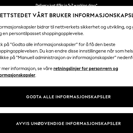
Delivery just 65kr in 5-7 working days*
ETTSTEDET VÅRT BRUKER INFORMASJONSKAPS
Vi betaler alle tollavgifter
Våre sosiale nettverk
ormasjonskapsler bidrar til nettverkets sikkerhet og utvikling, og 
g en persontilpasset shoppingopplevelse.
KVINNER
MENN
FERIEBUTIKK
H
kk på "Godta alle informasjonskapsler" for å få den beste
ppingopplevelsen. Du kan endre disse innstillingene når som hels
klikke på "Manuell administrasjon av informasjonskapsler" nedenf
r mer informasjon, se våre
retningslinjer for personvern og
& Juridisk
Avdelinger
formasjonskapsler
.
 Informasjonskapsler Policy
Kvinner
tingelser
Menn
GODTA ALLE INFORMASJONSKAPSLER
er for kundeanmeldelser og -
Gutter
Jenter
Hjem
AVVIS UNØDVENDIGE INFORMASJONSKAPSLER
Baby