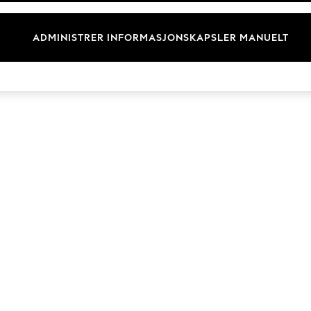
Merkevare
ADMINISTRER INFORMASJONSKAPSLER MANUELT
© 2026 Next Retail Ltd. Alle rettigheter forbeholdt.