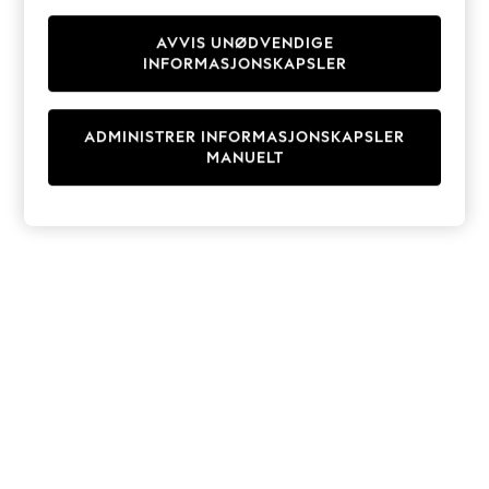
Knitwear
Cardigans
AVVIS UNØDVENDIGE
INFORMASJONSKAPSLER
Dresses
Sets & Outfits
Tops
ADMINISTRER INFORMASJONSKAPSLER
T-Shirts
MANUELT
Nightwear & Pyjamas
Trousers & Leggings
Bodysuits & Vests
Shirts & Blouses
Swimwear
Shorts & Skirts
Babygrows & Sleepsuits
Jeans
Jumpsuits & Playsuits
All Holiday Shop
Tops
Dresses
Shorts