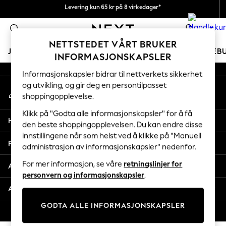
Fleksible og sikre betalinger med Klarna
Levering kun 65 kr på 8 virkedager*
An error occurred on client
Vi betaler alle tollavgifter
0
Våre sosiale nettverk
NETTSTEDET VÅRT BRUKER
JENTER
GUTTER
BABY
KVINNER
MENN
FERIEB
INFORMASJONSKAPSLER
Informasjonskapsler bidrar til nettverkets sikkerhet
GIRLS
og utvikling, og gir deg en persontilpasset
Min konto
New In
shoppingopplevelse.
Logg inn på kontoen din
50 - 92cm
98 - 110cm
Klikk på "Godta alle informasjonskapsler" for å få
Hjelp
116 - 134cm
den beste shoppingopplevelsen. Du kan endre disse
innstillingene når som helst ved å klikke på "Manuell
140 - 174cm
Personvern & Juridisk
administrasjon av informasjonskapsler" nedenfor.
Trending: Top & Short Sets
Trending: Clogs
For mer informasjon, se våre
retningslinjer for
Avdelinger
Toy Story
personvern og informasjonskapsler
.
THE SET
Andre tjenester
All Clothing
GODTA ALLE INFORMASJONSKAPSLER
Coats & Jackets
© 2026 Next Retail Ltd. Alle rettigheter forbeholdt.
Sweatshirts & Hoodies