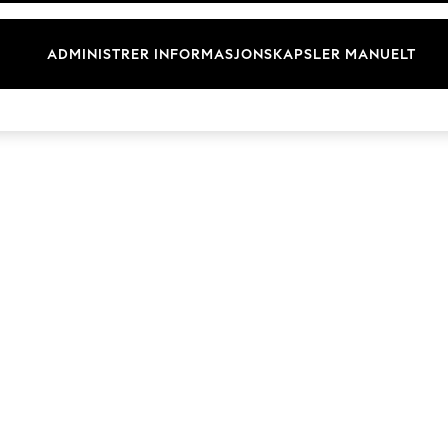
Merkevare
ADMINISTRER INFORMASJONSKAPSLER MANUELT
© 2026 Next Retail Ltd. Alle rettigheter forbeholdt.