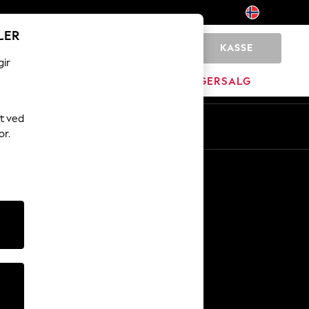
LER
KASSE
0
gir
JEM
MERKEVARE
LAGERSALG
t ved
or.
Andre tjenester
Media og presse
Selskapet
NEXT Karriere