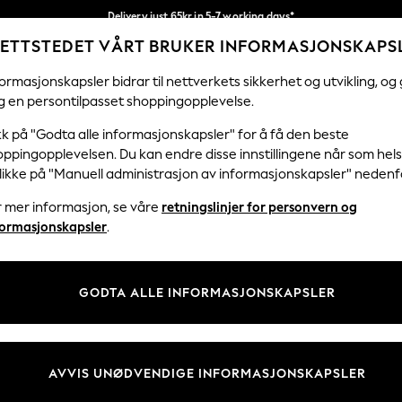
Delivery just 65kr in 5-7 working days*
ETTSTEDET VÅRT BRUKER INFORMASJONSKAPS
Vi betaler alle tollavgifter
Våre sosiale nettverk
ormasjonskapsler bidrar til nettverkets sikkerhet og utvikling, og 
g en persontilpasset shoppingopplevelse.
KVINNER
MENN
FERIEBUTIKK
H
kk på "Godta alle informasjonskapsler" for å få den beste
ppingopplevelsen. Du kan endre disse innstillingene når som hels
klikke på "Manuell administrasjon av informasjonskapsler" nedenf
r mer informasjon, se våre
retningslinjer for personvern og
& Juridisk
Avdelinger
formasjonskapsler
.
 Informasjonskapsler Policy
Kvinner
tingelser
Menn
GODTA ALLE INFORMASJONSKAPSLER
er for kundeanmeldelser og -
Gutter
Jenter
Hjem
AVVIS UNØDVENDIGE INFORMASJONSKAPSLER
Baby