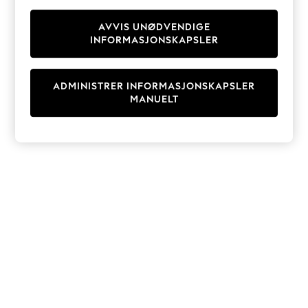
Knitwear
Cardigans
AVVIS UNØDVENDIGE
INFORMASJONSKAPSLER
Dresses
Sets & Outfits
Tops
ADMINISTRER INFORMASJONSKAPSLER
T-Shirts
MANUELT
Nightwear & Pyjamas
Trousers & Leggings
Bodysuits & Vests
Shirts & Blouses
Swimwear
Shorts & Skirts
Babygrows & Sleepsuits
Jeans
Jumpsuits & Playsuits
All Holiday Shop
Tops
Dresses
Shorts