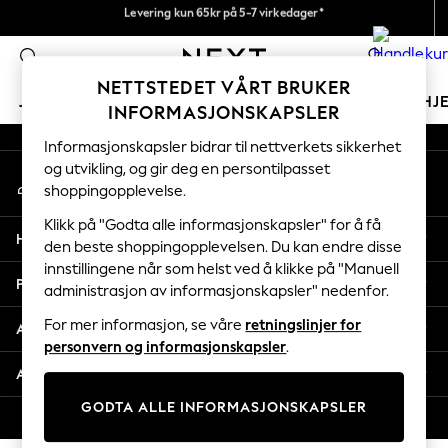
Fleksible og sikre betalinger med Klarna
Levering kun 65kr på 5-7 virkedager*
An error occurred on client
Vi betaler alle tollavgifter
0
Våre sosiale nettverk
NETTSTEDET VÅRT BRUKER
JENTER
GUTTER
BABY
KVINNER
MENN
HJ
INFORMASJONSKAPSLER
Informasjonskapsler bidrar til nettverkets sikkerhet
GIRLS
og utvikling, og gir deg en persontilpasset
Min konto
New In
shoppingopplevelse.
Logg inn på kontoen din
50 - 92cm
98 - 110cm
Klikk på "Godta alle informasjonskapsler" for å få
Hjelp
116 - 134cm
den beste shoppingopplevelsen. Du kan endre disse
innstillingene når som helst ved å klikke på "Manuell
140 - 174cm
Personvern & Juridisk
administrasjon av informasjonskapsler" nedenfor.
Trending: Top & Short Sets
Trending: Clogs
For mer informasjon, se våre
retningslinjer for
Avdelinger
Toy Story
personvern og informasjonskapsler
.
THE SET
Andre tjenester
All Clothing
GODTA ALLE INFORMASJONSKAPSLER
Coats & Jackets
© 2026 Next Retail Ltd. Alle rettigheter forbeholdt.
Sweatshirts & Hoodies