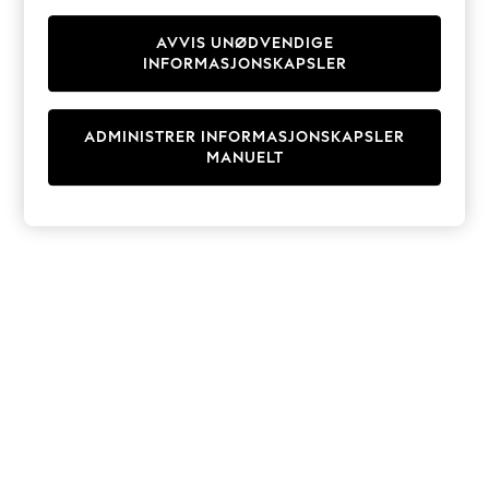
Knitwear
Cardigans
AVVIS UNØDVENDIGE
INFORMASJONSKAPSLER
Dresses
Sets & Outfits
Tops
ADMINISTRER INFORMASJONSKAPSLER
T-Shirts
MANUELT
Nightwear & Pyjamas
Trousers & Leggings
Bodysuits & Vests
Shirts & Blouses
Swimwear
Shorts & Skirts
Babygrows & Sleepsuits
Jeans
Jumpsuits & Playsuits
All Holiday Shop
Tops
Dresses
Shorts