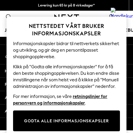
Levering kun 65 kr på 8 virkedager*
An error occurred on client
Vi betaler alle tollavgifter
0
Våre sosiale nettverk
NETTSTEDET VÅRT BRUKER
JENTER
GUTTER
BABY
KVINNER
MENN
FERIEB
INFORMASJONSKAPSLER
Informasjonskapsler bidrar til nettverkets sikkerhet
GIRLS
og utvikling, og gir deg en persontilpasset
Min konto
New In
shoppingopplevelse.
Logg inn på kontoen din
50 - 92cm
98 - 110cm
Klikk på "Godta alle informasjonskapsler" for å få
Hjelp
116 - 134cm
den beste shoppingopplevelsen. Du kan endre disse
innstillingene når som helst ved å klikke på "Manuell
140 - 174cm
Personvern & Juridisk
administrasjon av informasjonskapsler" nedenfor.
Trending: Top & Short Sets
Trending: Clogs
For mer informasjon, se våre
retningslinjer for
Avdelinger
Toy Story
personvern og informasjonskapsler
.
THE SET
Andre tjenester
All Clothing
GODTA ALLE INFORMASJONSKAPSLER
Coats & Jackets
© 2026 Next Retail Ltd. Alle rettigheter forbeholdt.
Sweatshirts & Hoodies