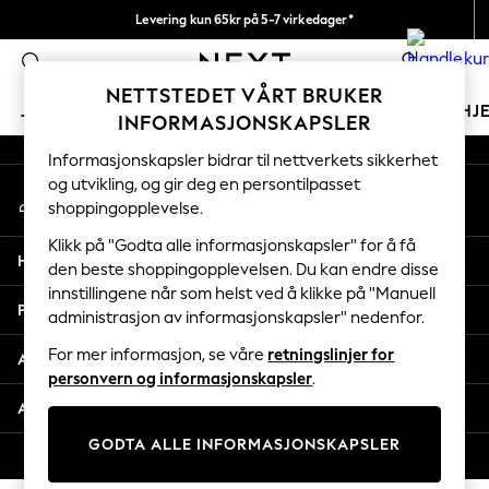
Levering kun 65kr på 5-7 virkedager*
An error occurred on client
Vi betaler alle tollavgifter
0
Våre sosiale nettverk
NETTSTEDET VÅRT BRUKER
JENTER
GUTTER
BABY
KVINNER
MENN
HJ
INFORMASJONSKAPSLER
Informasjonskapsler bidrar til nettverkets sikkerhet
GIRLS
og utvikling, og gir deg en persontilpasset
Min konto
New In
shoppingopplevelse.
Logg inn på kontoen din
50 - 92cm
98 - 110cm
Klikk på "Godta alle informasjonskapsler" for å få
Hjelp
116 - 134cm
den beste shoppingopplevelsen. Du kan endre disse
innstillingene når som helst ved å klikke på "Manuell
140 - 174cm
Personvern & Juridisk
administrasjon av informasjonskapsler" nedenfor.
Trending: Top & Short Sets
Trending: Clogs
For mer informasjon, se våre
retningslinjer for
Avdelinger
Toy Story
personvern og informasjonskapsler
.
THE SET
Andre tjenester
All Clothing
GODTA ALLE INFORMASJONSKAPSLER
Coats & Jackets
© 2026 Next Retail Ltd. Alle rettigheter forbeholdt.
Sweatshirts & Hoodies