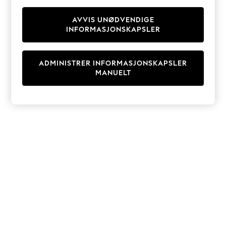
Knitwear
Cardigans
AVVIS UNØDVENDIGE
INFORMASJONSKAPSLER
Dresses
Sets & Outfits
Tops
ADMINISTRER INFORMASJONSKAPSLER
T-Shirts
MANUELT
Nightwear & Pyjamas
Trousers & Leggings
Bodysuits & Vests
Shirts & Blouses
Swimwear
Shorts & Skirts
Babygrows & Sleepsuits
Jeans
Jumpsuits & Playsuits
All Holiday Shop
Tops
Dresses
Shorts