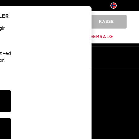
LER
KASSE
0
gir
MERKEVARE
LAGERSALG
t ved
or.
Andre tjenester
Media og presse
Selskapet
NEXT Karriere