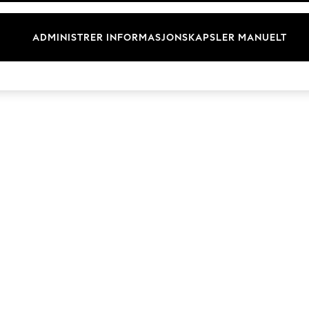
Merkevare
ADMINISTRER INFORMASJONSKAPSLER MANUELT
© 2026 Next Retail Ltd. Alle rettigheter forbeholdt.