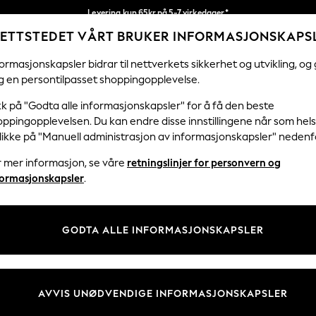
Levering kun 65kr på 5-7 virkedager*
ETTSTEDET VÅRT BRUKER INFORMASJONSKAPS
Vi betaler alle tollavgifter
Våre sosiale nettverk
ormasjonskapsler bidrar til nettverkets sikkerhet og utvikling, og 
g en persontilpasset shoppingopplevelse.
KVINNER
MENN
HJEM
kk på "Godta alle informasjonskapsler" for å få den beste
ppingopplevelsen. Du kan endre disse innstillingene når som hels
klikke på "Manuell administrasjon av informasjonskapsler" nedenf
r mer informasjon, se våre
retningslinjer for personvern og
& Juridisk
Avdelinger
formasjonskapsler
.
 Informasjonskapsler Policy
Kvinner
tingelser
Menn
GODTA ALLE INFORMASJONSKAPSLER
er for kundeanmeldelser og -
Gutter
Jenter
Hjem
AVVIS UNØDVENDIGE INFORMASJONSKAPSLER
Baby