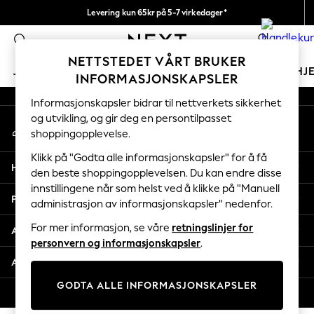
Levering kun 65kr på 5-7 virkedager*
An error occurred on client
Vi betaler alle tollavgifter
0
Våre sosiale nettverk
NETTSTEDET VÅRT BRUKER
JENTER
GUTTER
BABY
KVINNER
MENN
HJ
INFORMASJONSKAPSLER
Informasjonskapsler bidrar til nettverkets sikkerhet
GIRLS
og utvikling, og gir deg en persontilpasset
Min konto
New In
shoppingopplevelse.
Logg inn på kontoen din
50 - 92cm
98 - 110cm
Klikk på "Godta alle informasjonskapsler" for å få
Hjelp
116 - 134cm
den beste shoppingopplevelsen. Du kan endre disse
innstillingene når som helst ved å klikke på "Manuell
140 - 174cm
Personvern & Juridisk
administrasjon av informasjonskapsler" nedenfor.
Trending: Top & Short Sets
Trending: Clogs
For mer informasjon, se våre
retningslinjer for
Avdelinger
Toy Story
personvern og informasjonskapsler
.
THE SET
Andre tjenester
All Clothing
GODTA ALLE INFORMASJONSKAPSLER
Coats & Jackets
© 2026 Next Retail Ltd. Alle rettigheter forbeholdt.
Sweatshirts & Hoodies