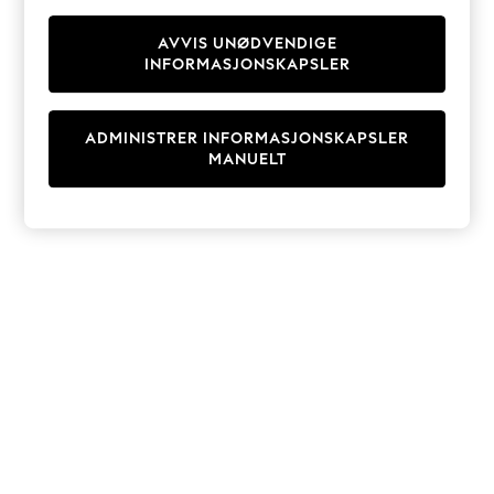
Knitwear
Cardigans
AVVIS UNØDVENDIGE
INFORMASJONSKAPSLER
Dresses
Sets & Outfits
Tops
ADMINISTRER INFORMASJONSKAPSLER
T-Shirts
MANUELT
Nightwear & Pyjamas
Trousers & Leggings
Bodysuits & Vests
Shirts & Blouses
Swimwear
Shorts & Skirts
Babygrows & Sleepsuits
Jeans
Jumpsuits & Playsuits
All Holiday Shop
Tops
Dresses
Shorts