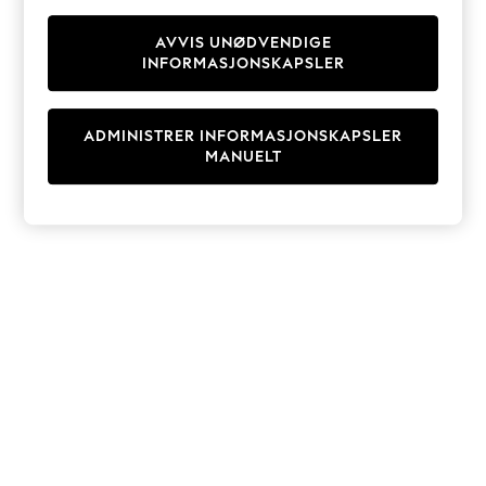
Knitwear
Cardigans
AVVIS UNØDVENDIGE
INFORMASJONSKAPSLER
Dresses
Sets & Outfits
Tops
ADMINISTRER INFORMASJONSKAPSLER
T-Shirts
MANUELT
Nightwear & Pyjamas
Trousers & Leggings
Bodysuits & Vests
Shirts & Blouses
Swimwear
Shorts & Skirts
Babygrows & Sleepsuits
Jeans
Jumpsuits & Playsuits
All Holiday Shop
Tops
Dresses
Shorts