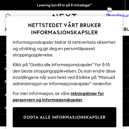
Levering kun 65 kr på 8 virkedager*
An error occurred on client
Vi betaler alle tollavgifter
0
Våre sosiale nettverk
NETTSTEDET VÅRT BRUKER
JENTER
GUTTER
BABY
KVINNER
MENN
FERIEB
INFORMASJONSKAPSLER
Informasjonskapsler bidrar til nettverkets sikkerhet
GIRLS
og utvikling, og gir deg en persontilpasset
Min konto
New In
shoppingopplevelse.
Logg inn på kontoen din
50 - 92cm
98 - 110cm
Klikk på "Godta alle informasjonskapsler" for å få
Hjelp
116 - 134cm
den beste shoppingopplevelsen. Du kan endre disse
innstillingene når som helst ved å klikke på "Manuell
140 - 174cm
Personvern & Juridisk
administrasjon av informasjonskapsler" nedenfor.
Trending: Top & Short Sets
Trending: Clogs
For mer informasjon, se våre
retningslinjer for
Avdelinger
Toy Story
personvern og informasjonskapsler
.
THE SET
Andre tjenester
All Clothing
GODTA ALLE INFORMASJONSKAPSLER
Coats & Jackets
© 2026 Next Retail Ltd. Alle rettigheter forbeholdt.
Sweatshirts & Hoodies