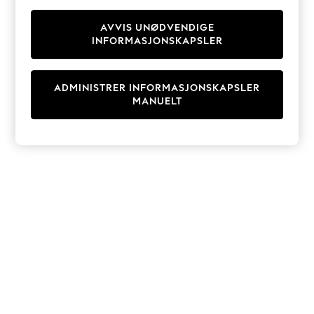
Knitwear
Cardigans
AVVIS UNØDVENDIGE
INFORMASJONSKAPSLER
Dresses
Sets & Outfits
Tops
ADMINISTRER INFORMASJONSKAPSLER
T-Shirts
MANUELT
Nightwear & Pyjamas
Trousers & Leggings
Bodysuits & Vests
Shirts & Blouses
Swimwear
Shorts & Skirts
Babygrows & Sleepsuits
Jeans
Jumpsuits & Playsuits
All Holiday Shop
Tops
Dresses
Shorts