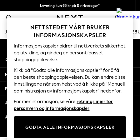
Levering kun 65 kr på 8 virkedager*
An error occurred on client
Vi betaler alle tollavgifter
0
Våre sosiale nettverk
NETTSTEDET VÅRT BRUKER
JENTER
GUTTER
BABY
KVINNER
MENN
FERIEB
INFORMASJONSKAPSLER
Informasjonskapsler bidrar til nettverkets sikkerhet
GIRLS
og utvikling, og gir deg en persontilpasset
Min konto
New In
shoppingopplevelse.
Logg inn på kontoen din
50 - 92cm
98 - 110cm
Klikk på "Godta alle informasjonskapsler" for å få
Hjelp
116 - 134cm
den beste shoppingopplevelsen. Du kan endre disse
innstillingene når som helst ved å klikke på "Manuell
140 - 174cm
Personvern & Juridisk
administrasjon av informasjonskapsler" nedenfor.
Trending: Top & Short Sets
Trending: Clogs
For mer informasjon, se våre
retningslinjer for
Avdelinger
Toy Story
personvern og informasjonskapsler
.
THE SET
Andre tjenester
All Clothing
GODTA ALLE INFORMASJONSKAPSLER
Coats & Jackets
© 2026 Next Retail Ltd. Alle rettigheter forbeholdt.
Sweatshirts & Hoodies