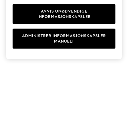
Knitwear
Cardigans
AVVIS UNØDVENDIGE
INFORMASJONSKAPSLER
Dresses
Sets & Outfits
Tops
ADMINISTRER INFORMASJONSKAPSLER
T-Shirts
MANUELT
Nightwear & Pyjamas
Trousers & Leggings
Bodysuits & Vests
Shirts & Blouses
Swimwear
Shorts & Skirts
Babygrows & Sleepsuits
Jeans
Jumpsuits & Playsuits
All Holiday Shop
Tops
Dresses
Shorts