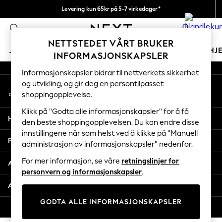
Levering kun 65kr på 5-7 virkedager*
An error occurred on client
Vi betaler alle tollavgifter
0
Våre sosiale nettverk
NETTSTEDET VÅRT BRUKER
JENTER
GUTTER
BABY
KVINNER
MENN
HJ
INFORMASJONSKAPSLER
Informasjonskapsler bidrar til nettverkets sikkerhet
GIRLS
og utvikling, og gir deg en persontilpasset
Min konto
New In
shoppingopplevelse.
Logg inn på kontoen din
50 - 92cm
98 - 110cm
Klikk på "Godta alle informasjonskapsler" for å få
Hjelp
116 - 134cm
den beste shoppingopplevelsen. Du kan endre disse
innstillingene når som helst ved å klikke på "Manuell
140 - 174cm
Personvern & Juridisk
administrasjon av informasjonskapsler" nedenfor.
Trending: Top & Short Sets
Trending: Clogs
For mer informasjon, se våre
retningslinjer for
Avdelinger
Toy Story
personvern og informasjonskapsler
.
THE SET
Andre tjenester
All Clothing
GODTA ALLE INFORMASJONSKAPSLER
Coats & Jackets
© 2026 Next Retail Ltd. Alle rettigheter forbeholdt.
Sweatshirts & Hoodies