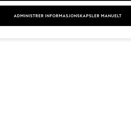
Merkevare
ADMINISTRER INFORMASJONSKAPSLER MANUELT
© 2026 Next Retail Ltd. Alle rettigheter forbeholdt.