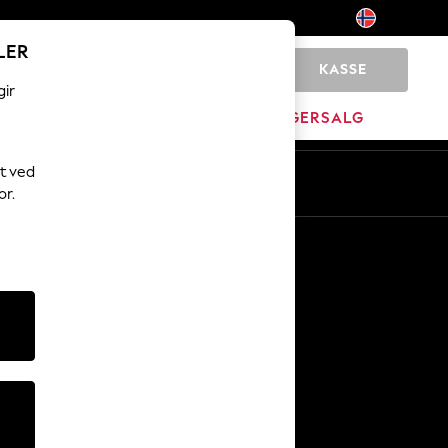
LER
KASSE
0
gir
JEM
MERKEVARE
LAGERSALG
t ved
or.
Andre tjenester
Media og presse
Selskapet
NEXT Karriere