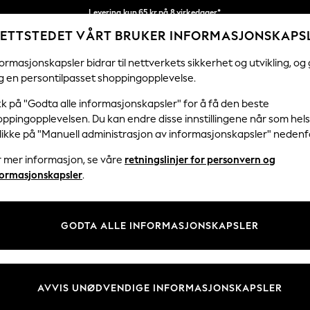
Levering kun 65 kr på 8 virkedager*
ETTSTEDET VÅRT BRUKER INFORMASJONSKAPS
Vi betaler alle tollavgifter
Våre sosiale nettverk
ormasjonskapsler bidrar til nettverkets sikkerhet og utvikling, og 
g en persontilpasset shoppingopplevelse.
KVINNER
MENN
FERIEBUTIKK
H
kk på "Godta alle informasjonskapsler" for å få den beste
ppingopplevelsen. Du kan endre disse innstillingene når som hels
klikke på "Manuell administrasjon av informasjonskapsler" nedenf
r mer informasjon, se våre
retningslinjer for personvern og
& Juridisk
Avdelinger
formasjonskapsler
.
 Informasjonskapsler Policy
Kvinner
tingelser
Menn
GODTA ALLE INFORMASJONSKAPSLER
er for kundeanmeldelser og -
Gutter
Jenter
Hjem
AVVIS UNØDVENDIGE INFORMASJONSKAPSLER
Baby