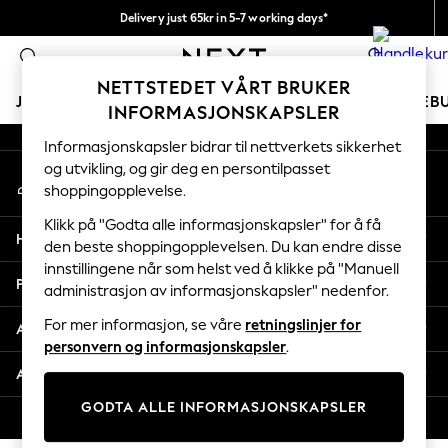
Delivery just 65kr in 5-7 working days*
An error occurred on client
Vi betaler alle tollavgifter
0
Våre sosiale nettverk
NETTSTEDET VÅRT BRUKER
JENTER
GUTTER
BABY
KVINNER
MENN
FERIEB
INFORMASJONSKAPSLER
Informasjonskapsler bidrar til nettverkets sikkerhet
GIRLS
og utvikling, og gir deg en persontilpasset
Min konto
New In
shoppingopplevelse.
Logg inn på kontoen din
50 - 92cm
98 - 110cm
Klikk på "Godta alle informasjonskapsler" for å få
Hjelp
116 - 134cm
den beste shoppingopplevelsen. Du kan endre disse
innstillingene når som helst ved å klikke på "Manuell
140 - 174cm
Personvern & Juridisk
administrasjon av informasjonskapsler" nedenfor.
Trending: Top & Short Sets
Trending: Clogs
For mer informasjon, se våre
retningslinjer for
Avdelinger
Toy Story
personvern og informasjonskapsler
.
THE SET
Andre tjenester
All Clothing
GODTA ALLE INFORMASJONSKAPSLER
Coats & Jackets
© 2026 Next Retail Ltd. Alle rettigheter forbeholdt.
Sweatshirts & Hoodies