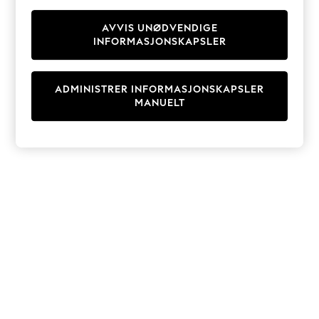
Knitwear
Cardigans
AVVIS UNØDVENDIGE
INFORMASJONSKAPSLER
Dresses
Sets & Outfits
Tops
ADMINISTRER INFORMASJONSKAPSLER
T-Shirts
MANUELT
Nightwear & Pyjamas
Trousers & Leggings
Bodysuits & Vests
Shirts & Blouses
Swimwear
Shorts & Skirts
Babygrows & Sleepsuits
Jeans
Jumpsuits & Playsuits
All Holiday Shop
Tops
Dresses
Shorts