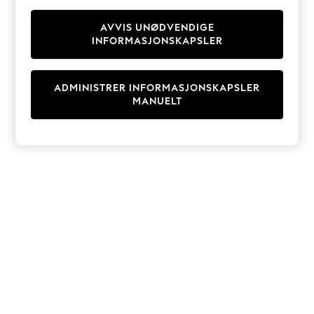
Knitwear
Cardigans
AVVIS UNØDVENDIGE
INFORMASJONSKAPSLER
Dresses
Sets & Outfits
Tops
ADMINISTRER INFORMASJONSKAPSLER
T-Shirts
MANUELT
Nightwear & Pyjamas
Trousers & Leggings
Bodysuits & Vests
Shirts & Blouses
Swimwear
Shorts & Skirts
Babygrows & Sleepsuits
Jeans
Jumpsuits & Playsuits
All Holiday Shop
Tops
Dresses
Shorts