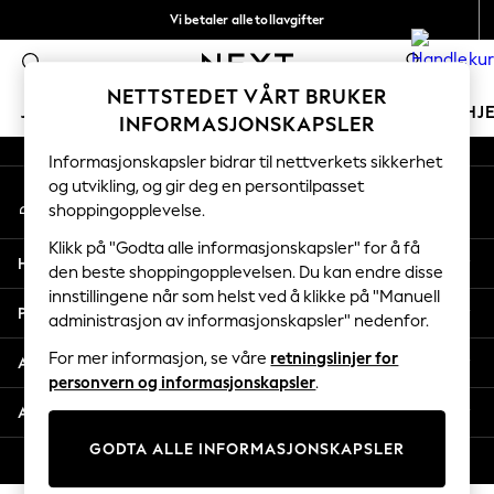
Vi betaler alle tollavgifter
An error occurred on client
Fleksible og sikre betalinger med Klarna
0
Våre sosiale nettverk
NETTSTEDET VÅRT BRUKER
JENTER
GUTTER
BABY
KVINNER
MENN
HJ
INFORMASJONSKAPSLER
Informasjonskapsler bidrar til nettverkets sikkerhet
GIRLS
og utvikling, og gir deg en persontilpasset
Min konto
New In
shoppingopplevelse.
Logg inn på kontoen din
50 - 92cm
98 - 110cm
Klikk på "Godta alle informasjonskapsler" for å få
Hjelp
116 - 134cm
den beste shoppingopplevelsen. Du kan endre disse
innstillingene når som helst ved å klikke på "Manuell
140 - 174cm
Personvern & Juridisk
administrasjon av informasjonskapsler" nedenfor.
Trending: Top & Short Sets
Trending: Clogs
For mer informasjon, se våre
retningslinjer for
Avdelinger
Toy Story
personvern og informasjonskapsler
.
THE SET
Andre tjenester
All Clothing
GODTA ALLE INFORMASJONSKAPSLER
Coats & Jackets
© 2026 Next Retail Ltd. Alle rettigheter forbeholdt.
Sweatshirts & Hoodies