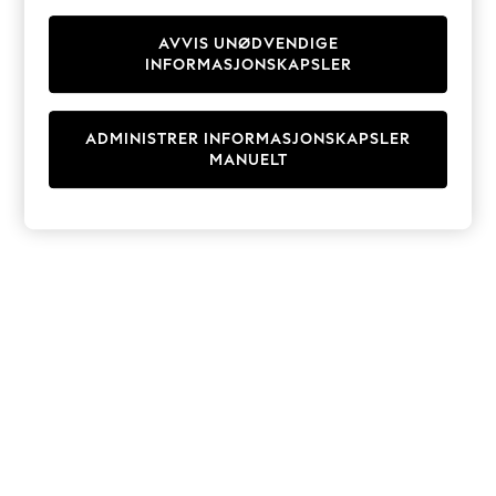
Knitwear
Cardigans
AVVIS UNØDVENDIGE
INFORMASJONSKAPSLER
Dresses
Sets & Outfits
Tops
ADMINISTRER INFORMASJONSKAPSLER
T-Shirts
MANUELT
Nightwear & Pyjamas
Trousers & Leggings
Bodysuits & Vests
Shirts & Blouses
Swimwear
Shorts & Skirts
Babygrows & Sleepsuits
Jeans
Jumpsuits & Playsuits
All Holiday Shop
Tops
Dresses
Shorts