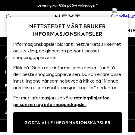
Levering kun 65kr på 5-7 virkedager*
An error occurred on client
Vi betaler alle tollavgifter
0
Våre sosiale nettverk
NETTSTEDET VÅRT BRUKER
JENTER
GUTTER
BABY
KVINNER
MENN
HJ
INFORMASJONSKAPSLER
Informasjonskapsler bidrar til nettverkets sikkerhet
GIRLS
og utvikling, og gir deg en persontilpasset
Min konto
New In
shoppingopplevelse.
Logg inn på kontoen din
50 - 92cm
98 - 110cm
Klikk på "Godta alle informasjonskapsler" for å få
Hjelp
116 - 134cm
den beste shoppingopplevelsen. Du kan endre disse
innstillingene når som helst ved å klikke på "Manuell
140 - 174cm
Personvern & Juridisk
administrasjon av informasjonskapsler" nedenfor.
Trending: Top & Short Sets
Trending: Clogs
For mer informasjon, se våre
retningslinjer for
Avdelinger
Toy Story
personvern og informasjonskapsler
.
THE SET
Andre tjenester
All Clothing
GODTA ALLE INFORMASJONSKAPSLER
Coats & Jackets
© 2026 Next Retail Ltd. Alle rettigheter forbeholdt.
Sweatshirts & Hoodies