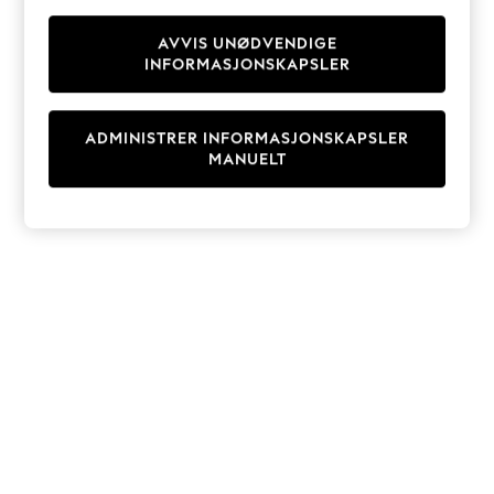
Knitwear
Cardigans
AVVIS UNØDVENDIGE
INFORMASJONSKAPSLER
Dresses
Sets & Outfits
Tops
ADMINISTRER INFORMASJONSKAPSLER
T-Shirts
MANUELT
Nightwear & Pyjamas
Trousers & Leggings
Bodysuits & Vests
Shirts & Blouses
Swimwear
Shorts & Skirts
Babygrows & Sleepsuits
Jeans
Jumpsuits & Playsuits
All Holiday Shop
Tops
Dresses
Shorts