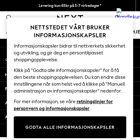
Levering kun 65kr på 5-7 virkedager*
An error occurred on client
Vi betaler alle tollavgifter
0
Våre sosiale nettverk
NETTSTEDET VÅRT BRUKER
JENTER
GUTTER
BABY
KVINNER
MENN
HJ
INFORMASJONSKAPSLER
Informasjonskapsler bidrar til nettverkets sikkerhet
GIRLS
og utvikling, og gir deg en persontilpasset
Min konto
New In
shoppingopplevelse.
Logg inn på kontoen din
50 - 92cm
98 - 110cm
Klikk på "Godta alle informasjonskapsler" for å få
Hjelp
116 - 134cm
den beste shoppingopplevelsen. Du kan endre disse
innstillingene når som helst ved å klikke på "Manuell
140 - 174cm
Personvern & Juridisk
administrasjon av informasjonskapsler" nedenfor.
Trending: Top & Short Sets
Trending: Clogs
For mer informasjon, se våre
retningslinjer for
Avdelinger
Toy Story
personvern og informasjonskapsler
.
THE SET
Andre tjenester
All Clothing
GODTA ALLE INFORMASJONSKAPSLER
Coats & Jackets
© 2026 Next Retail Ltd. Alle rettigheter forbeholdt.
Sweatshirts & Hoodies