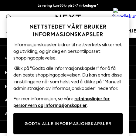
Levering kun 65kr på 5-7 virkedager*
An error occurred on client
Vi betaler alle tollavgifter
0
Våre sosiale nettverk
NETTSTEDET VÅRT BRUKER
JENTER
GUTTER
BABY
KVINNER
MENN
HJ
INFORMASJONSKAPSLER
Informasjonskapsler bidrar til nettverkets sikkerhet
GIRLS
og utvikling, og gir deg en persontilpasset
Min konto
New In
shoppingopplevelse.
Logg inn på kontoen din
50 - 92cm
98 - 110cm
Klikk på "Godta alle informasjonskapsler" for å få
Hjelp
116 - 134cm
den beste shoppingopplevelsen. Du kan endre disse
innstillingene når som helst ved å klikke på "Manuell
140 - 174cm
Personvern & Juridisk
administrasjon av informasjonskapsler" nedenfor.
Trending: Top & Short Sets
Trending: Clogs
For mer informasjon, se våre
retningslinjer for
Avdelinger
Toy Story
personvern og informasjonskapsler
.
THE SET
Andre tjenester
All Clothing
GODTA ALLE INFORMASJONSKAPSLER
Coats & Jackets
© 2026 Next Retail Ltd. Alle rettigheter forbeholdt.
Sweatshirts & Hoodies