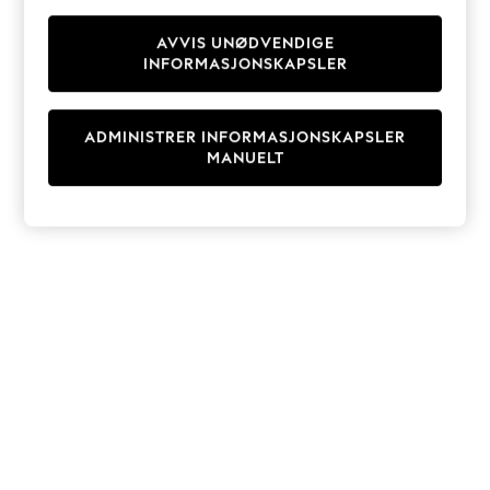
Knitwear
Cardigans
AVVIS UNØDVENDIGE
INFORMASJONSKAPSLER
Dresses
Sets & Outfits
Tops
ADMINISTRER INFORMASJONSKAPSLER
T-Shirts
MANUELT
Nightwear & Pyjamas
Trousers & Leggings
Bodysuits & Vests
Shirts & Blouses
Swimwear
Shorts & Skirts
Babygrows & Sleepsuits
Jeans
Jumpsuits & Playsuits
All Holiday Shop
Tops
Dresses
Shorts