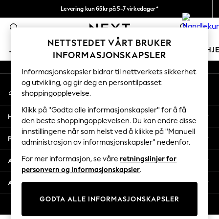
Levering kun 65kr på 5-7 virkedager*
An error occurred on client
Vi betaler alle tollavgifter
0
Våre sosiale nettverk
NETTSTEDET VÅRT BRUKER
JENTER
GUTTER
BABY
KVINNER
MENN
HJ
INFORMASJONSKAPSLER
Informasjonskapsler bidrar til nettverkets sikkerhet
GIRLS
og utvikling, og gir deg en persontilpasset
Min konto
New In
shoppingopplevelse.
Logg inn på kontoen din
50 - 92cm
98 - 110cm
Klikk på "Godta alle informasjonskapsler" for å få
Hjelp
116 - 134cm
den beste shoppingopplevelsen. Du kan endre disse
innstillingene når som helst ved å klikke på "Manuell
140 - 174cm
Personvern & Juridisk
administrasjon av informasjonskapsler" nedenfor.
Trending: Top & Short Sets
Trending: Clogs
For mer informasjon, se våre
retningslinjer for
Avdelinger
Toy Story
personvern og informasjonskapsler
.
THE SET
Andre tjenester
All Clothing
GODTA ALLE INFORMASJONSKAPSLER
Coats & Jackets
© 2026 Next Retail Ltd. Alle rettigheter forbeholdt.
Sweatshirts & Hoodies