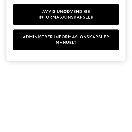
Knitwear
Cardigans
AVVIS UNØDVENDIGE
INFORMASJONSKAPSLER
Dresses
Sets & Outfits
Tops
ADMINISTRER INFORMASJONSKAPSLER
T-Shirts
MANUELT
Nightwear & Pyjamas
Trousers & Leggings
Bodysuits & Vests
Shirts & Blouses
Swimwear
Shorts & Skirts
Babygrows & Sleepsuits
Jeans
Jumpsuits & Playsuits
All Holiday Shop
Tops
Dresses
Shorts