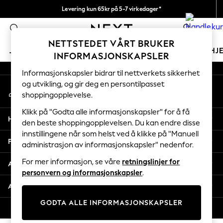
Levering kun 65kr på 5-7 virkedager*
An error occurred on client
Vi betaler alle tollavgifter
0
Våre sosiale nettverk
NETTSTEDET VÅRT BRUKER
JENTER
GUTTER
BABY
KVINNER
MENN
HJ
INFORMASJONSKAPSLER
Informasjonskapsler bidrar til nettverkets sikkerhet
GIRLS
og utvikling, og gir deg en persontilpasset
Min konto
New In
shoppingopplevelse.
Logg inn på kontoen din
50 - 92cm
98 - 110cm
Klikk på "Godta alle informasjonskapsler" for å få
Hjelp
116 - 134cm
den beste shoppingopplevelsen. Du kan endre disse
innstillingene når som helst ved å klikke på "Manuell
140 - 174cm
Personvern & Juridisk
administrasjon av informasjonskapsler" nedenfor.
Trending: Top & Short Sets
Trending: Clogs
For mer informasjon, se våre
retningslinjer for
Avdelinger
Toy Story
personvern og informasjonskapsler
.
THE SET
Andre tjenester
All Clothing
GODTA ALLE INFORMASJONSKAPSLER
Coats & Jackets
© 2026 Next Retail Ltd. Alle rettigheter forbeholdt.
Sweatshirts & Hoodies