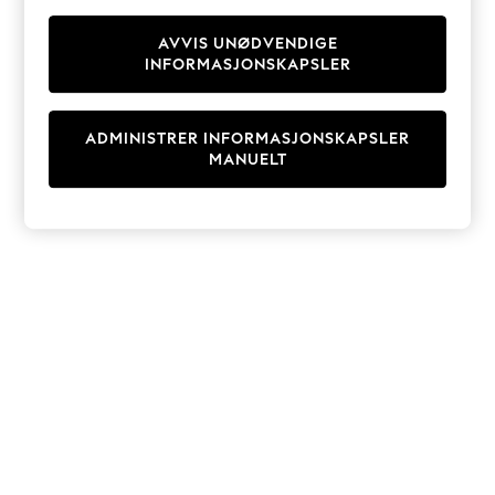
Knitwear
Cardigans
AVVIS UNØDVENDIGE
INFORMASJONSKAPSLER
Dresses
Sets & Outfits
Tops
ADMINISTRER INFORMASJONSKAPSLER
T-Shirts
MANUELT
Nightwear & Pyjamas
Trousers & Leggings
Bodysuits & Vests
Shirts & Blouses
Swimwear
Shorts & Skirts
Babygrows & Sleepsuits
Jeans
Jumpsuits & Playsuits
All Holiday Shop
Tops
Dresses
Shorts