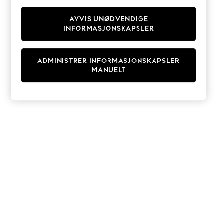
Knitwear
Cardigans
AVVIS UNØDVENDIGE
INFORMASJONSKAPSLER
Dresses
Sets & Outfits
Tops
ADMINISTRER INFORMASJONSKAPSLER
T-Shirts
MANUELT
Nightwear & Pyjamas
Trousers & Leggings
Bodysuits & Vests
Shirts & Blouses
Swimwear
Shorts & Skirts
Babygrows & Sleepsuits
Jeans
Jumpsuits & Playsuits
All Holiday Shop
Tops
Dresses
Shorts