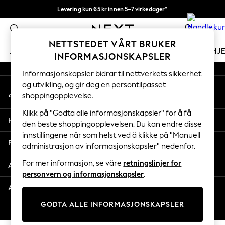
Levering kun 65 kr innen 5–7 virkedager*
An error occurred on client
Vi betaler alle tollavgifter
0
Våre sosiale nettverk
NETTSTEDET VÅRT BRUKER
JENTER
GUTTER
BABY
KVINNER
MENN
HJ
INFORMASJONSKAPSLER
Informasjonskapsler bidrar til nettverkets sikkerhet
GIRLS
og utvikling, og gir deg en persontilpasset
Min konto
New In
shoppingopplevelse.
Logg inn på kontoen din
50 - 92cm
98 - 110cm
Klikk på "Godta alle informasjonskapsler" for å få
Hjelp
116 - 134cm
den beste shoppingopplevelsen. Du kan endre disse
innstillingene når som helst ved å klikke på "Manuell
140 - 174cm
Personvern & Juridisk
administrasjon av informasjonskapsler" nedenfor.
Trending: Top & Short Sets
Trending: Clogs
For mer informasjon, se våre
retningslinjer for
Avdelinger
Toy Story
personvern og informasjonskapsler
.
THE SET
Andre tjenester
All Clothing
GODTA ALLE INFORMASJONSKAPSLER
Coats & Jackets
© 2026 Next Retail Ltd. Alle rettigheter forbeholdt.
Sweatshirts & Hoodies