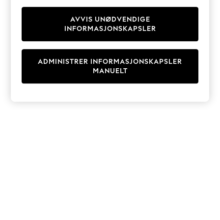
Knitwear
Cardigans
AVVIS UNØDVENDIGE
INFORMASJONSKAPSLER
Dresses
Sets & Outfits
Tops
ADMINISTRER INFORMASJONSKAPSLER
T-Shirts
MANUELT
Nightwear & Pyjamas
Trousers & Leggings
Bodysuits & Vests
Shirts & Blouses
Swimwear
Shorts & Skirts
Babygrows & Sleepsuits
Jeans
Jumpsuits & Playsuits
All Holiday Shop
Tops
Dresses
Shorts