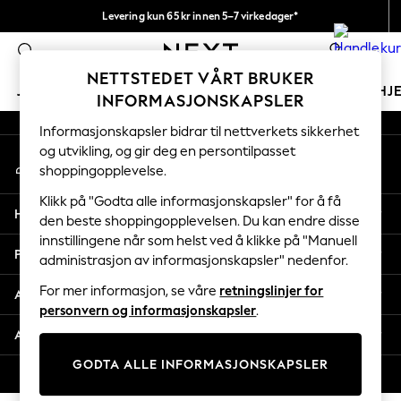
Levering kun 65 kr innen 5–7 virkedager*
An error occurred on client
Vi betaler alle tollavgifter
0
Våre sosiale nettverk
NETTSTEDET VÅRT BRUKER
JENTER
GUTTER
BABY
KVINNER
MENN
HJ
INFORMASJONSKAPSLER
Informasjonskapsler bidrar til nettverkets sikkerhet
GIRLS
og utvikling, og gir deg en persontilpasset
Min konto
New In
shoppingopplevelse.
Logg inn på kontoen din
50 - 92cm (0 - 24 months)
98 - 110cm (3 - 5 years)
Klikk på "Godta alle informasjonskapsler" for å få
Hjelp
116 - 134cm (6 - 9 years)
den beste shoppingopplevelsen. Du kan endre disse
innstillingene når som helst ved å klikke på "Manuell
140 - 174cm (10 - 15+ years)
Personvern & Juridisk
administrasjon av informasjonskapsler" nedenfor.
Trending: Top & Short Sets
Trending: Clogs
For mer informasjon, se våre
retningslinjer for
Avdelinger
Toy Story
personvern og informasjonskapsler
.
THE SET
Andre tjenester
All Clothing
GODTA ALLE INFORMASJONSKAPSLER
Coats & Jackets
© 2026 Next Retail Ltd. Alle rettigheter forbeholdt.
Sweatshirts & Hoodies