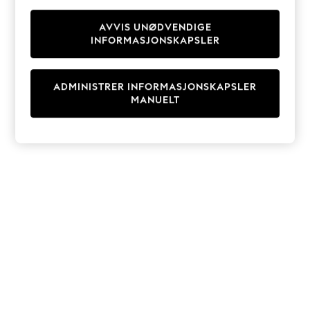
Knitwear
Cardigans
AVVIS UNØDVENDIGE
INFORMASJONSKAPSLER
Dresses
Sets & Outfits
Tops
ADMINISTRER INFORMASJONSKAPSLER
T-Shirts
MANUELT
Nightwear & Pyjamas
Trousers & Leggings
Bodysuits & Vests
Shirts & Blouses
Swimwear
Shorts & Skirts
Babygrows & Sleepsuits
Jeans
Jumpsuits & Playsuits
All Holiday Shop
Tops
Dresses
Shorts