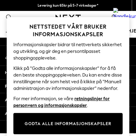
Levering kun 65kr på 5-7 virkedager*
An error occurred on client
Vi betaler alle tollavgifter
0
Våre sosiale nettverk
NETTSTEDET VÅRT BRUKER
JENTER
GUTTER
BABY
KVINNER
MENN
HJ
INFORMASJONSKAPSLER
Informasjonskapsler bidrar til nettverkets sikkerhet
GIRLS
og utvikling, og gir deg en persontilpasset
Min konto
New In
shoppingopplevelse.
Logg inn på kontoen din
50 - 92cm
98 - 110cm
Klikk på "Godta alle informasjonskapsler" for å få
Hjelp
116 - 134cm
den beste shoppingopplevelsen. Du kan endre disse
innstillingene når som helst ved å klikke på "Manuell
140 - 174cm
Personvern & Juridisk
administrasjon av informasjonskapsler" nedenfor.
Trending: Top & Short Sets
Trending: Clogs
For mer informasjon, se våre
retningslinjer for
Avdelinger
Toy Story
personvern og informasjonskapsler
.
THE SET
Andre tjenester
All Clothing
GODTA ALLE INFORMASJONSKAPSLER
Coats & Jackets
© 2026 Next Retail Ltd. Alle rettigheter forbeholdt.
Sweatshirts & Hoodies