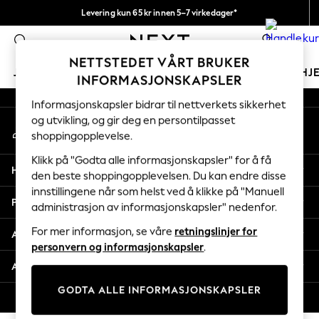
Levering kun 65 kr innen 5–7 virkedager*
An error occurred on client
Vi betaler alle tollavgifter
0
Våre sosiale nettverk
NETTSTEDET VÅRT BRUKER
JENTER
GUTTER
BABY
KVINNER
MENN
HJ
INFORMASJONSKAPSLER
Informasjonskapsler bidrar til nettverkets sikkerhet
GIRLS
og utvikling, og gir deg en persontilpasset
Min konto
New In
shoppingopplevelse.
Logg inn på kontoen din
50 - 92cm
98 - 110cm
Klikk på "Godta alle informasjonskapsler" for å få
Hjelp
116 - 134cm
den beste shoppingopplevelsen. Du kan endre disse
innstillingene når som helst ved å klikke på "Manuell
140 - 174cm
Personvern & Juridisk
administrasjon av informasjonskapsler" nedenfor.
Trending: Top & Short Sets
Trending: Clogs
For mer informasjon, se våre
retningslinjer for
Avdelinger
Toy Story
personvern og informasjonskapsler
.
THE SET
Andre tjenester
All Clothing
GODTA ALLE INFORMASJONSKAPSLER
Coats & Jackets
© 2026 Next Retail Ltd. Alle rettigheter forbeholdt.
Sweatshirts & Hoodies