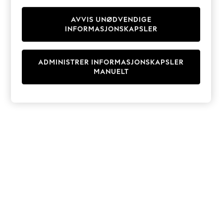
Knitwear
Cardigans
AVVIS UNØDVENDIGE
INFORMASJONSKAPSLER
Dresses
Sets & Outfits
Tops
ADMINISTRER INFORMASJONSKAPSLER
T-Shirts
MANUELT
Nightwear & Pyjamas
Trousers & Leggings
Bodysuits & Vests
Shirts & Blouses
Swimwear
Shorts & Skirts
Babygrows & Sleepsuits
Jeans
Jumpsuits & Playsuits
All Holiday Shop
Tops
Dresses
Shorts