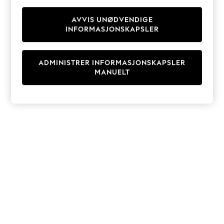
Knitwear
Cardigans
AVVIS UNØDVENDIGE
INFORMASJONSKAPSLER
Dresses
Sets & Outfits
Tops
ADMINISTRER INFORMASJONSKAPSLER
T-Shirts
MANUELT
Nightwear & Pyjamas
Trousers & Leggings
Bodysuits & Vests
Shirts & Blouses
Swimwear
Shorts & Skirts
Babygrows & Sleepsuits
Jeans
Jumpsuits & Playsuits
All Holiday Shop
Tops
Dresses
Shorts