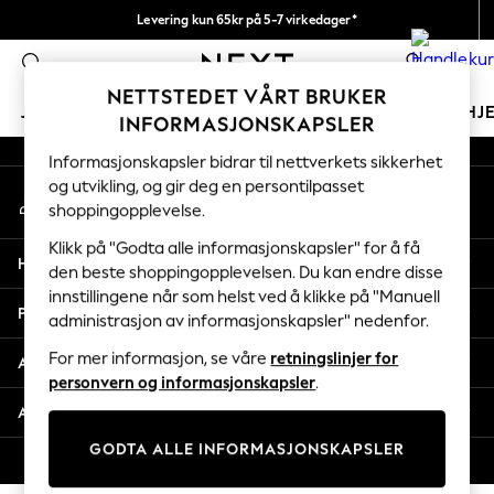
Levering kun 65kr på 5-7 virkedager*
An error occurred on client
Vi betaler alle tollavgifter
0
Våre sosiale nettverk
NETTSTEDET VÅRT BRUKER
JENTER
GUTTER
BABY
KVINNER
MENN
HJ
INFORMASJONSKAPSLER
Informasjonskapsler bidrar til nettverkets sikkerhet
GIRLS
og utvikling, og gir deg en persontilpasset
Min konto
New In
shoppingopplevelse.
Logg inn på kontoen din
50 - 92cm
98 - 110cm
Klikk på "Godta alle informasjonskapsler" for å få
Hjelp
116 - 134cm
den beste shoppingopplevelsen. Du kan endre disse
innstillingene når som helst ved å klikke på "Manuell
140 - 174cm
Personvern & Juridisk
administrasjon av informasjonskapsler" nedenfor.
Trending: Top & Short Sets
Trending: Clogs
For mer informasjon, se våre
retningslinjer for
Avdelinger
Toy Story
personvern og informasjonskapsler
.
THE SET
Andre tjenester
All Clothing
GODTA ALLE INFORMASJONSKAPSLER
Coats & Jackets
© 2026 Next Retail Ltd. Alle rettigheter forbeholdt.
Sweatshirts & Hoodies