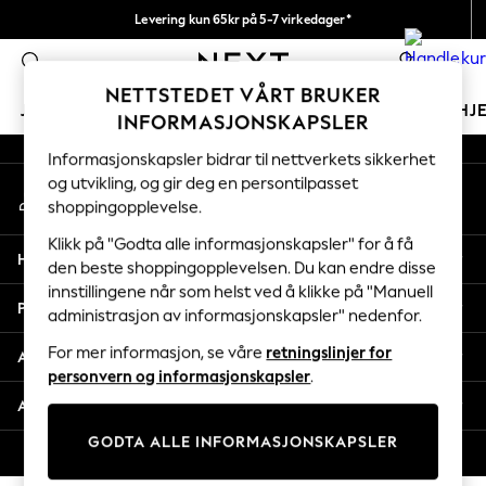
Levering kun 65kr på 5-7 virkedager*
An error occurred on client
Vi betaler alle tollavgifter
0
Våre sosiale nettverk
NETTSTEDET VÅRT BRUKER
JENTER
GUTTER
BABY
KVINNER
MENN
HJ
INFORMASJONSKAPSLER
Informasjonskapsler bidrar til nettverkets sikkerhet
GIRLS
og utvikling, og gir deg en persontilpasset
Min konto
New In
shoppingopplevelse.
Logg inn på kontoen din
50 - 92cm
98 - 110cm
Klikk på "Godta alle informasjonskapsler" for å få
Hjelp
116 - 134cm
den beste shoppingopplevelsen. Du kan endre disse
innstillingene når som helst ved å klikke på "Manuell
140 - 174cm
Personvern & Juridisk
administrasjon av informasjonskapsler" nedenfor.
Trending: Top & Short Sets
Trending: Clogs
For mer informasjon, se våre
retningslinjer for
Avdelinger
Toy Story
personvern og informasjonskapsler
.
THE SET
Andre tjenester
All Clothing
GODTA ALLE INFORMASJONSKAPSLER
Coats & Jackets
© 2026 Next Retail Ltd. Alle rettigheter forbeholdt.
Sweatshirts & Hoodies