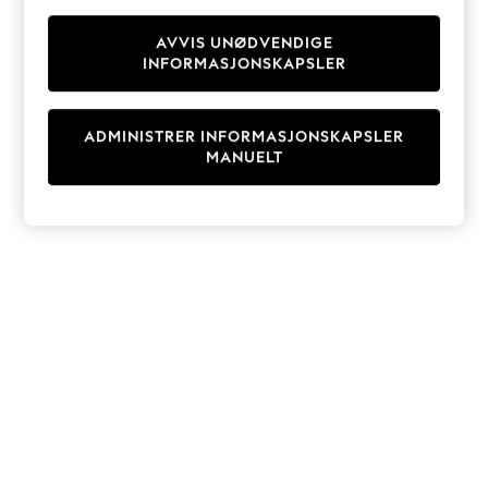
Knitwear
Cardigans
AVVIS UNØDVENDIGE
INFORMASJONSKAPSLER
Dresses
Sets & Outfits
Tops
ADMINISTRER INFORMASJONSKAPSLER
T-Shirts
MANUELT
Nightwear & Pyjamas
Trousers & Leggings
Bodysuits & Vests
Shirts & Blouses
Swimwear
Shorts & Skirts
Babygrows & Sleepsuits
Jeans
Jumpsuits & Playsuits
All Holiday Shop
Tops
Dresses
Shorts