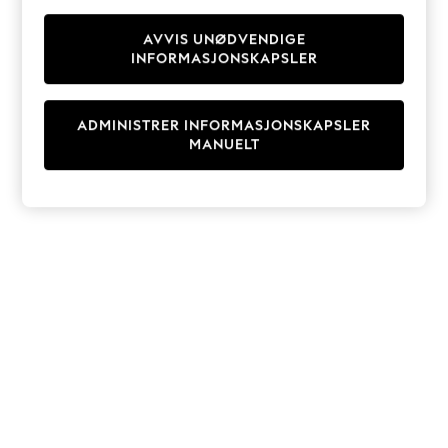
Knitwear
Cardigans
AVVIS UNØDVENDIGE
INFORMASJONSKAPSLER
Dresses
Sets & Outfits
Tops
ADMINISTRER INFORMASJONSKAPSLER
T-Shirts
MANUELT
Nightwear & Pyjamas
Trousers & Leggings
Bodysuits & Vests
Shirts & Blouses
Swimwear
Shorts & Skirts
Babygrows & Sleepsuits
Jeans
Jumpsuits & Playsuits
All Holiday Shop
Tops
Dresses
Shorts