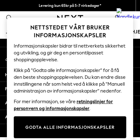
Levering kun 65kr på 5-7 virkedager*
An error occurred on client
Vi betaler alle tollavgifter
0
Våre sosiale nettverk
NETTSTEDET VÅRT BRUKER
JENTER
GUTTER
BABY
KVINNER
MENN
HJ
INFORMASJONSKAPSLER
Informasjonskapsler bidrar til nettverkets sikkerhet
GIRLS
og utvikling, og gir deg en persontilpasset
Min konto
New In
shoppingopplevelse.
Logg inn på kontoen din
50 - 92cm
98 - 110cm
Klikk på "Godta alle informasjonskapsler" for å få
Hjelp
116 - 134cm
den beste shoppingopplevelsen. Du kan endre disse
innstillingene når som helst ved å klikke på "Manuell
140 - 174cm
Personvern & Juridisk
administrasjon av informasjonskapsler" nedenfor.
Trending: Top & Short Sets
Trending: Clogs
For mer informasjon, se våre
retningslinjer for
Avdelinger
Toy Story
personvern og informasjonskapsler
.
THE SET
Andre tjenester
All Clothing
GODTA ALLE INFORMASJONSKAPSLER
Coats & Jackets
© 2026 Next Retail Ltd. Alle rettigheter forbeholdt.
Sweatshirts & Hoodies