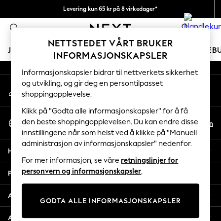
Levering kun 65 kr på 8 virkedager*
An error occurred on client
Vi betaler alle tollavgifter
0
Våre sosiale nettverk
NETTSTEDET VÅRT BRUKER
JENTER
GUTTER
BABY
KVINNER
MENN
FERIEB
INFORMASJONSKAPSLER
Informasjonskapsler bidrar til nettverkets sikkerhet
GIRLS
og utvikling, og gir deg en persontilpasset
Min konto
New In
shoppingopplevelse.
Logg inn på kontoen din
50 - 92cm
98 - 110cm
Klikk på "Godta alle informasjonskapsler" for å få
Velg Språk
116 - 134cm
den beste shoppingopplevelsen. Du kan endre disse
No
En
Norsk
innstillingene når som helst ved å klikke på "Manuell
140 - 174cm
administrasjon av informasjonskapsler" nedenfor.
Trending: Top & Short Sets
Hjelp
Trending: Clogs
For mer informasjon, se våre
retningslinjer for
Toy Story
personvern og informasjonskapsler
.
Personvern & Juridisk
THE SET
All Clothing
Avdelinger
GODTA ALLE INFORMASJONSKAPSLER
Coats & Jackets
Sweatshirts & Hoodies
Andre tjenester