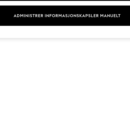
Merkevare
ADMINISTRER INFORMASJONSKAPSLER MANUELT
© 2026 Next Retail Ltd. Alle rettigheter forbeholdt.