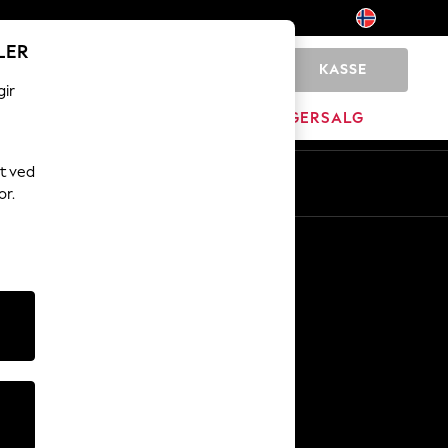
LER
KASSE
0
gir
JEM
MERKEVARE
LAGERSALG
t ved
or.
Andre tjenester
Media og presse
Selskapet
NEXT Karriere