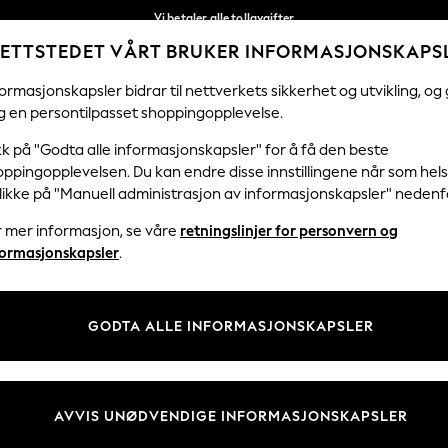
Vi betaler alle tollavgifter
ETTSTEDET VÅRT BRUKER INFORMASJONSKAPS
Fleksible og sikre betalinger med Klarna
Våre sosiale nettverk
ormasjonskapsler bidrar til nettverkets sikkerhet og utvikling, og 
g en persontilpasset shoppingopplevelse.
KVINNER
MENN
FERIEBUTIKK
H
kk på "Godta alle informasjonskapsler" for å få den beste
ppingopplevelsen. Du kan endre disse innstillingene når som hels
klikke på "Manuell administrasjon av informasjonskapsler" nedenf
r mer informasjon, se våre
retningslinjer for personvern og
& Juridisk
Avdelinger
formasjonskapsler
.
 Informasjonskapsler Policy
Kvinner
tingelser
Menn
GODTA ALLE INFORMASJONSKAPSLER
er for kundeanmeldelser og -
Gutter
Jenter
Hjem
AVVIS UNØDVENDIGE INFORMASJONSKAPSLER
Baby