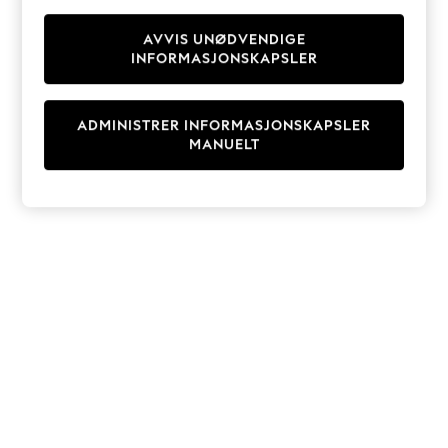
Knitwear
Cardigans
AVVIS UNØDVENDIGE
INFORMASJONSKAPSLER
Dresses
Sets & Outfits
Tops
ADMINISTRER INFORMASJONSKAPSLER
T-Shirts
MANUELT
Nightwear & Pyjamas
Trousers & Leggings
Bodysuits & Vests
Shirts & Blouses
Swimwear
Shorts & Skirts
Babygrows & Sleepsuits
Jeans
Jumpsuits & Playsuits
All Holiday Shop
Tops
Dresses
Shorts