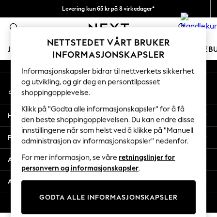
Levering kun 65 kr på 8 virkedager*
An error occurred on client
Vi betaler alle tollavgifter
0
Våre sosiale nettverk
NETTSTEDET VÅRT BRUKER
JENTER
GUTTER
BABY
KVINNER
MENN
FERIEB
INFORMASJONSKAPSLER
Informasjonskapsler bidrar til nettverkets sikkerhet
GIRLS
og utvikling, og gir deg en persontilpasset
Min konto
New In
shoppingopplevelse.
Logg inn på kontoen din
50 - 92cm
98 - 110cm
Klikk på "Godta alle informasjonskapsler" for å få
Hjelp
116 - 134cm
den beste shoppingopplevelsen. Du kan endre disse
innstillingene når som helst ved å klikke på "Manuell
140 - 174cm
Personvern & Juridisk
administrasjon av informasjonskapsler" nedenfor.
Trending: Top & Short Sets
Trending: Clogs
For mer informasjon, se våre
retningslinjer for
Avdelinger
Toy Story
personvern og informasjonskapsler
.
THE SET
Andre tjenester
All Clothing
GODTA ALLE INFORMASJONSKAPSLER
Coats & Jackets
© 2026 Next Retail Ltd. Alle rettigheter forbeholdt.
Sweatshirts & Hoodies