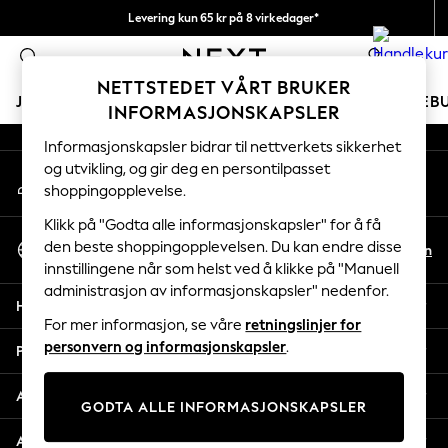
Levering kun 65 kr på 8 virkedager*
An error occurred on client
Vi betaler alle tollavgifter
0
Våre sosiale nettverk
NETTSTEDET VÅRT BRUKER
JENTER
GUTTER
BABY
KVINNER
MENN
FERIEB
INFORMASJONSKAPSLER
Informasjonskapsler bidrar til nettverkets sikkerhet
GIRLS
og utvikling, og gir deg en persontilpasset
Min konto
New In
shoppingopplevelse.
Logg inn på kontoen din
50 - 92cm
98 - 110cm
Klikk på "Godta alle informasjonskapsler" for å få
Velg Språk
116 - 134cm
den beste shoppingopplevelsen. Du kan endre disse
No
En
Norsk
innstillingene når som helst ved å klikke på "Manuell
140 - 174cm
administrasjon av informasjonskapsler" nedenfor.
Trending: Top & Short Sets
Hjelp
Trending: Clogs
For mer informasjon, se våre
retningslinjer for
Toy Story
personvern og informasjonskapsler
.
Personvern & Juridisk
THE SET
All Clothing
Avdelinger
GODTA ALLE INFORMASJONSKAPSLER
Coats & Jackets
Sweatshirts & Hoodies
Andre tjenester