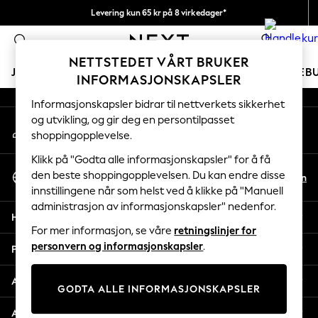
Levering kun 65 kr på 8 virkedager*
An error occurred on client
Vi betaler alle tollavgifter
0
Våre sosiale nettverk
NETTSTEDET VÅRT BRUKER
JENTER
GUTTER
BABY
KVINNER
MENN
FERIEB
INFORMASJONSKAPSLER
Informasjonskapsler bidrar til nettverkets sikkerhet
GIRLS
og utvikling, og gir deg en persontilpasset
Min konto
New In
shoppingopplevelse.
Logg inn på kontoen din
50 - 92cm
98 - 110cm
Klikk på "Godta alle informasjonskapsler" for å få
Velg Språk
116 - 134cm
den beste shoppingopplevelsen. Du kan endre disse
No
En
Norsk
innstillingene når som helst ved å klikke på "Manuell
140 - 174cm
administrasjon av informasjonskapsler" nedenfor.
Trending: Top & Short Sets
Hjelp
Trending: Clogs
For mer informasjon, se våre
retningslinjer for
Toy Story
personvern og informasjonskapsler
.
Personvern & Juridisk
THE SET
All Clothing
Avdelinger
GODTA ALLE INFORMASJONSKAPSLER
Coats & Jackets
Sweatshirts & Hoodies
Andre tjenester