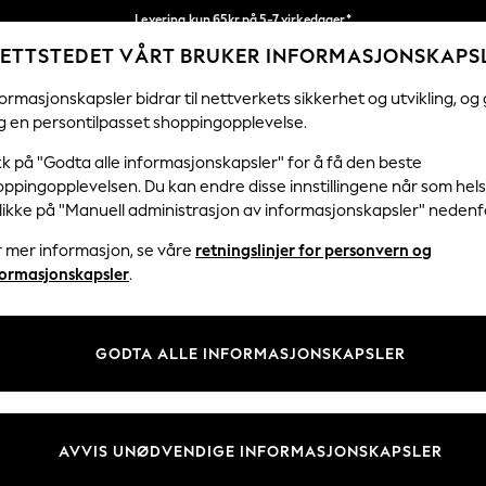
Levering kun 65kr på 5-7 virkedager*
ETTSTEDET VÅRT BRUKER INFORMASJONSKAPS
Vi betaler alle tollavgifter
Våre sosiale nettverk
ormasjonskapsler bidrar til nettverkets sikkerhet og utvikling, og 
g en persontilpasset shoppingopplevelse.
KVINNER
MENN
HJEM
kk på "Godta alle informasjonskapsler" for å få den beste
ppingopplevelsen. Du kan endre disse innstillingene når som hels
klikke på "Manuell administrasjon av informasjonskapsler" nedenf
r mer informasjon, se våre
retningslinjer for personvern og
& Juridisk
Avdelinger
formasjonskapsler
.
 Informasjonskapsler Policy
Kvinner
tingelser
Menn
GODTA ALLE INFORMASJONSKAPSLER
er for kundeanmeldelser og -
Gutter
Jenter
Hjem
AVVIS UNØDVENDIGE INFORMASJONSKAPSLER
Baby