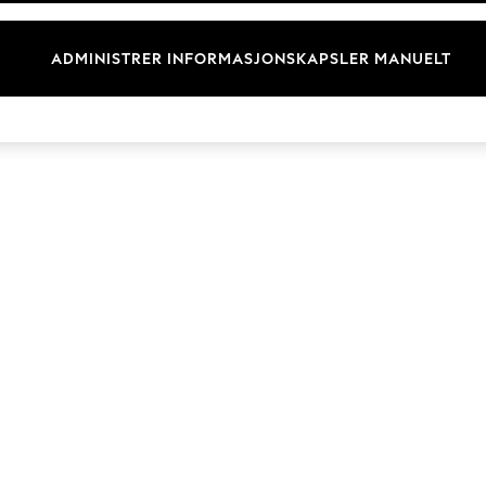
Merkevare
ADMINISTRER INFORMASJONSKAPSLER MANUELT
© 2026 Next Retail Ltd. Alle rettigheter forbeholdt.