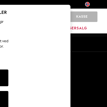
LER
KASSE
0
gir
MERKEVARE
LAGERSALG
t ved
or.
Andre tjenester
Media og presse
Selskapet
NEXT Karriere