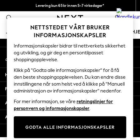
Levering kun 65 kr innen 5–7 virkedager*
An error occurred on client
Vi betaler alle tollavgifter
0
Våre sosiale nettverk
NETTSTEDET VÅRT BRUKER
JENTER
GUTTER
BABY
KVINNER
MENN
HJ
INFORMASJONSKAPSLER
Informasjonskapsler bidrar til nettverkets sikkerhet
GIRLS
og utvikling, og gir deg en persontilpasset
Min konto
New In
shoppingopplevelse.
Logg inn på kontoen din
50 - 92cm (0 - 24 months)
98 - 110cm (3 - 5 years)
Klikk på "Godta alle informasjonskapsler" for å få
Hjelp
116 - 134cm (6 - 9 years)
den beste shoppingopplevelsen. Du kan endre disse
innstillingene når som helst ved å klikke på "Manuell
140 - 174cm (10 - 15+ years)
Personvern & Juridisk
administrasjon av informasjonskapsler" nedenfor.
Trending: Top & Short Sets
Trending: Clogs
For mer informasjon, se våre
retningslinjer for
Avdelinger
Toy Story
personvern og informasjonskapsler
.
THE SET
Andre tjenester
All Clothing
GODTA ALLE INFORMASJONSKAPSLER
Coats & Jackets
© 2026 Next Retail Ltd. Alle rettigheter forbeholdt.
Sweatshirts & Hoodies