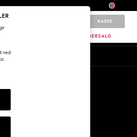
LER
KASSE
0
gir
JEM
MERKEVARE
LAGERSALG
t ved
or.
Andre tjenester
Media og presse
Selskapet
NEXT Karriere