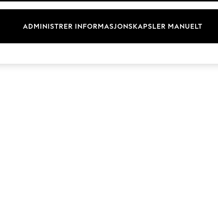
Merkevare
ADMINISTRER INFORMASJONSKAPSLER MANUELT
© 2026 Next Retail Ltd. Alle rettigheter forbeholdt.