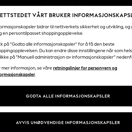
Vi betaler alle tollavgifter
ETTSTEDET VÅRT BRUKER INFORMASJONSKAPS
Fleksible og sikre betalinger med Klarna
Våre sosiale nettverk
ormasjonskapsler bidrar til nettverkets sikkerhet og utvikling, og 
g en persontilpasset shoppingopplevelse.
KVINNER
MENN
FERIEBUTIKK
H
kk på "Godta alle informasjonskapsler" for å få den beste
ppingopplevelsen. Du kan endre disse innstillingene når som hels
klikke på "Manuell administrasjon av informasjonskapsler" nedenf
r mer informasjon, se våre
retningslinjer for personvern og
& Juridisk
Avdelinger
formasjonskapsler
.
 Informasjonskapsler Policy
Kvinner
tingelser
Menn
GODTA ALLE INFORMASJONSKAPSLER
er for kundeanmeldelser og -
Gutter
Jenter
Hjem
AVVIS UNØDVENDIGE INFORMASJONSKAPSLER
Baby