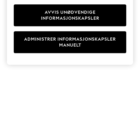
Knitwear
Cardigans
AVVIS UNØDVENDIGE
INFORMASJONSKAPSLER
Dresses
Sets & Outfits
Tops
ADMINISTRER INFORMASJONSKAPSLER
T-Shirts
MANUELT
Nightwear & Pyjamas
Trousers & Leggings
Bodysuits & Vests
Shirts & Blouses
Swimwear
Shorts & Skirts
Babygrows & Sleepsuits
Jeans
Jumpsuits & Playsuits
All Holiday Shop
Tops
Dresses
Shorts