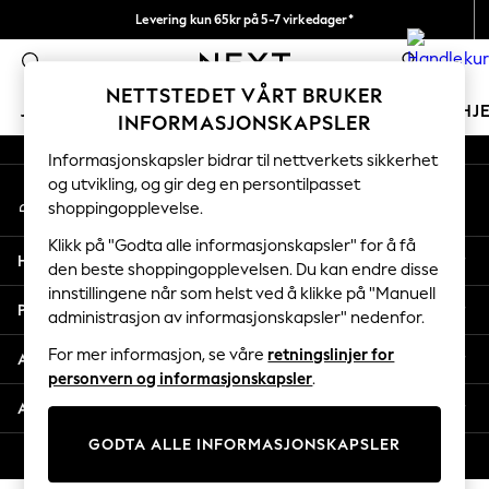
Levering kun 65kr på 5-7 virkedager*
An error occurred on client
Vi betaler alle tollavgifter
0
Våre sosiale nettverk
NETTSTEDET VÅRT BRUKER
JENTER
GUTTER
BABY
KVINNER
MENN
HJ
INFORMASJONSKAPSLER
Informasjonskapsler bidrar til nettverkets sikkerhet
GIRLS
og utvikling, og gir deg en persontilpasset
Min konto
New In
shoppingopplevelse.
Logg inn på kontoen din
50 - 92cm
98 - 110cm
Klikk på "Godta alle informasjonskapsler" for å få
Hjelp
116 - 134cm
den beste shoppingopplevelsen. Du kan endre disse
innstillingene når som helst ved å klikke på "Manuell
140 - 174cm
Personvern & Juridisk
administrasjon av informasjonskapsler" nedenfor.
Trending: Top & Short Sets
Trending: Clogs
For mer informasjon, se våre
retningslinjer for
Avdelinger
Toy Story
personvern og informasjonskapsler
.
THE SET
Andre tjenester
All Clothing
GODTA ALLE INFORMASJONSKAPSLER
Coats & Jackets
© 2026 Next Retail Ltd. Alle rettigheter forbeholdt.
Sweatshirts & Hoodies