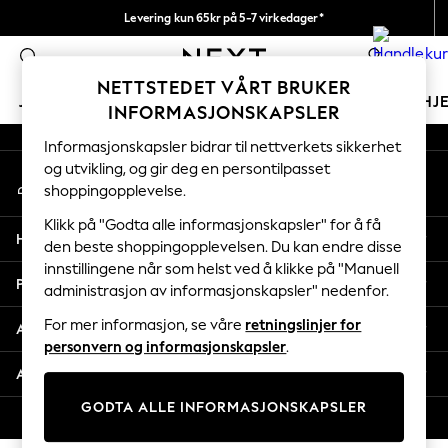
Levering kun 65kr på 5-7 virkedager*
An error occurred on client
Vi betaler alle tollavgifter
0
Våre sosiale nettverk
NETTSTEDET VÅRT BRUKER
JENTER
GUTTER
BABY
KVINNER
MENN
HJ
INFORMASJONSKAPSLER
Informasjonskapsler bidrar til nettverkets sikkerhet
GIRLS
og utvikling, og gir deg en persontilpasset
Min konto
New In
shoppingopplevelse.
Logg inn på kontoen din
50 - 92cm
98 - 110cm
Klikk på "Godta alle informasjonskapsler" for å få
Hjelp
116 - 134cm
den beste shoppingopplevelsen. Du kan endre disse
innstillingene når som helst ved å klikke på "Manuell
140 - 174cm
Personvern & Juridisk
administrasjon av informasjonskapsler" nedenfor.
Trending: Top & Short Sets
Trending: Clogs
For mer informasjon, se våre
retningslinjer for
Avdelinger
Toy Story
personvern og informasjonskapsler
.
THE SET
Andre tjenester
All Clothing
GODTA ALLE INFORMASJONSKAPSLER
Coats & Jackets
© 2026 Next Retail Ltd. Alle rettigheter forbeholdt.
Sweatshirts & Hoodies