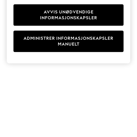
Knitwear
Cardigans
AVVIS UNØDVENDIGE
INFORMASJONSKAPSLER
Dresses
Sets & Outfits
Tops
ADMINISTRER INFORMASJONSKAPSLER
T-Shirts
MANUELT
Nightwear & Pyjamas
Trousers & Leggings
Bodysuits & Vests
Shirts & Blouses
Swimwear
Shorts & Skirts
Babygrows & Sleepsuits
Jeans
Jumpsuits & Playsuits
All Holiday Shop
Tops
Dresses
Shorts