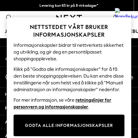
Levering kun 65 kr på 8 virkedager*
An error occurred on client
Vi betaler alle tollavgifter
0
Våre sosiale nettverk
NETTSTEDET VÅRT BRUKER
JENTER
GUTTER
BABY
KVINNER
MENN
FERIEB
INFORMASJONSKAPSLER
Informasjonskapsler bidrar til nettverkets sikkerhet
GIRLS
og utvikling, og gir deg en persontilpasset
Min konto
New In
shoppingopplevelse.
Logg inn på kontoen din
50 - 92cm
98 - 110cm
Klikk på "Godta alle informasjonskapsler" for å få
Velg Språk
116 - 134cm
den beste shoppingopplevelsen. Du kan endre disse
No
En
Norsk
innstillingene når som helst ved å klikke på "Manuell
140 - 174cm
administrasjon av informasjonskapsler" nedenfor.
Trending: Top & Short Sets
Hjelp
Trending: Clogs
For mer informasjon, se våre
retningslinjer for
Toy Story
personvern og informasjonskapsler
.
Personvern & Juridisk
THE SET
All Clothing
Avdelinger
GODTA ALLE INFORMASJONSKAPSLER
Coats & Jackets
Sweatshirts & Hoodies
Andre tjenester