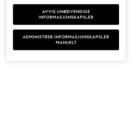
Knitwear
Cardigans
AVVIS UNØDVENDIGE
INFORMASJONSKAPSLER
Dresses
Sets & Outfits
Tops
ADMINISTRER INFORMASJONSKAPSLER
T-Shirts
MANUELT
Nightwear & Pyjamas
Trousers & Leggings
Bodysuits & Vests
Shirts & Blouses
Swimwear
Shorts & Skirts
Babygrows & Sleepsuits
Jeans
Jumpsuits & Playsuits
All Holiday Shop
Tops
Dresses
Shorts