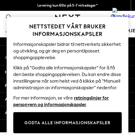
Levering kun 65kr på 5-7 virkedager*
An error occurred on client
Vi betaler alle tollavgifter
0
Våre sosiale nettverk
NETTSTEDET VÅRT BRUKER
JENTER
GUTTER
BABY
KVINNER
MENN
HJ
INFORMASJONSKAPSLER
Informasjonskapsler bidrar til nettverkets sikkerhet
GIRLS
og utvikling, og gir deg en persontilpasset
Min konto
New In
shoppingopplevelse.
Logg inn på kontoen din
50 - 92cm
98 - 110cm
Klikk på "Godta alle informasjonskapsler" for å få
Hjelp
116 - 134cm
den beste shoppingopplevelsen. Du kan endre disse
innstillingene når som helst ved å klikke på "Manuell
140 - 174cm
Personvern & Juridisk
administrasjon av informasjonskapsler" nedenfor.
Trending: Top & Short Sets
Trending: Clogs
For mer informasjon, se våre
retningslinjer for
Avdelinger
Toy Story
personvern og informasjonskapsler
.
THE SET
Andre tjenester
All Clothing
GODTA ALLE INFORMASJONSKAPSLER
Coats & Jackets
© 2026 Next Retail Ltd. Alle rettigheter forbeholdt.
Sweatshirts & Hoodies