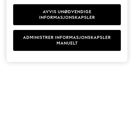
Knitwear
Cardigans
AVVIS UNØDVENDIGE
INFORMASJONSKAPSLER
Dresses
Sets & Outfits
Tops
ADMINISTRER INFORMASJONSKAPSLER
T-Shirts
MANUELT
Nightwear & Pyjamas
Trousers & Leggings
Bodysuits & Vests
Shirts & Blouses
Swimwear
Shorts & Skirts
Babygrows & Sleepsuits
Jeans
Jumpsuits & Playsuits
All Holiday Shop
Tops
Dresses
Shorts