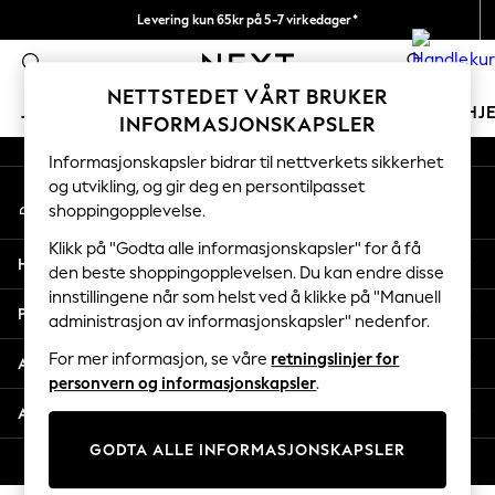
Levering kun 65kr på 5-7 virkedager*
An error occurred on client
Vi betaler alle tollavgifter
0
Våre sosiale nettverk
NETTSTEDET VÅRT BRUKER
JENTER
GUTTER
BABY
KVINNER
MENN
HJ
INFORMASJONSKAPSLER
Informasjonskapsler bidrar til nettverkets sikkerhet
GIRLS
og utvikling, og gir deg en persontilpasset
Min konto
New In
shoppingopplevelse.
Logg inn på kontoen din
50 - 92cm (0 - 24 months)
98 - 110cm (3 - 5 years)
Klikk på "Godta alle informasjonskapsler" for å få
Hjelp
116 - 134cm (6 - 9 years)
den beste shoppingopplevelsen. Du kan endre disse
innstillingene når som helst ved å klikke på "Manuell
140 - 174cm (10 - 15+ years)
Personvern & Juridisk
administrasjon av informasjonskapsler" nedenfor.
Trending: Top & Short Sets
Trending: Clogs
For mer informasjon, se våre
retningslinjer for
Avdelinger
Toy Story
personvern og informasjonskapsler
.
THE SET
Andre tjenester
All Clothing
GODTA ALLE INFORMASJONSKAPSLER
Coats & Jackets
© 2026 Next Retail Ltd. Alle rettigheter forbeholdt.
Sweatshirts & Hoodies