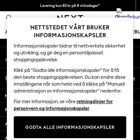
Levering kun 65 kr på 8 virkedager*
An error occurred on client
Vi betaler alle tollavgifter
0
Våre sosiale nettverk
NETTSTEDET VÅRT BRUKER
JENTER
GUTTER
BABY
KVINNER
MENN
FERIEB
INFORMASJONSKAPSLER
Informasjonskapsler bidrar til nettverkets sikkerhet
GIRLS
og utvikling, og gir deg en persontilpasset
Min konto
New In
shoppingopplevelse.
Logg inn på kontoen din
50 - 92cm
98 - 110cm
Klikk på "Godta alle informasjonskapsler" for å få
Velg Språk
116 - 134cm
den beste shoppingopplevelsen. Du kan endre disse
No
En
Norsk
innstillingene når som helst ved å klikke på "Manuell
140 - 174cm
administrasjon av informasjonskapsler" nedenfor.
Trending: Top & Short Sets
Hjelp
Trending: Clogs
For mer informasjon, se våre
retningslinjer for
Toy Story
personvern og informasjonskapsler
.
Personvern & Juridisk
THE SET
All Clothing
Avdelinger
GODTA ALLE INFORMASJONSKAPSLER
Coats & Jackets
Sweatshirts & Hoodies
Andre tjenester