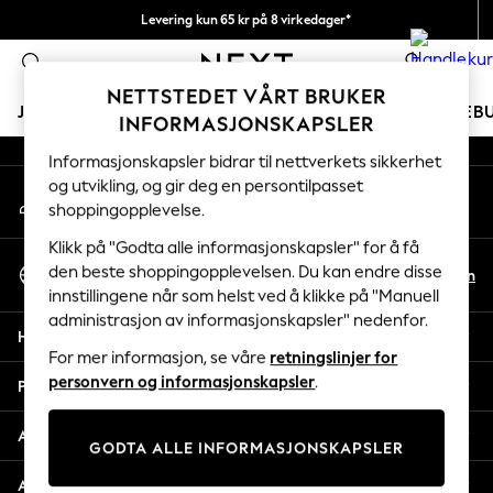
Levering kun 65 kr på 8 virkedager*
An error occurred on client
Vi betaler alle tollavgifter
0
Våre sosiale nettverk
NETTSTEDET VÅRT BRUKER
JENTER
GUTTER
BABY
KVINNER
MENN
FERIEB
INFORMASJONSKAPSLER
Informasjonskapsler bidrar til nettverkets sikkerhet
GIRLS
og utvikling, og gir deg en persontilpasset
Min konto
New In
shoppingopplevelse.
Logg inn på kontoen din
50 - 92cm
98 - 110cm
Klikk på "Godta alle informasjonskapsler" for å få
Velg Språk
116 - 134cm
den beste shoppingopplevelsen. Du kan endre disse
No
En
Norsk
innstillingene når som helst ved å klikke på "Manuell
140 - 174cm
administrasjon av informasjonskapsler" nedenfor.
Trending: Top & Short Sets
Hjelp
Trending: Clogs
For mer informasjon, se våre
retningslinjer for
Toy Story
personvern og informasjonskapsler
.
Personvern & Juridisk
THE SET
All Clothing
Avdelinger
GODTA ALLE INFORMASJONSKAPSLER
Coats & Jackets
Sweatshirts & Hoodies
Andre tjenester