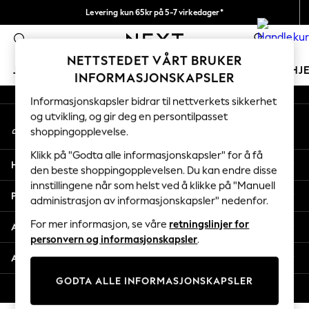
Levering kun 65kr på 5-7 virkedager*
An error occurred on client
Vi betaler alle tollavgifter
0
Våre sosiale nettverk
NETTSTEDET VÅRT BRUKER
JENTER
GUTTER
BABY
KVINNER
MENN
HJ
INFORMASJONSKAPSLER
Informasjonskapsler bidrar til nettverkets sikkerhet
GIRLS
og utvikling, og gir deg en persontilpasset
Min konto
New In
shoppingopplevelse.
Logg inn på kontoen din
50 - 92cm
98 - 110cm
Klikk på "Godta alle informasjonskapsler" for å få
Hjelp
116 - 134cm
den beste shoppingopplevelsen. Du kan endre disse
innstillingene når som helst ved å klikke på "Manuell
140 - 174cm
Personvern & Juridisk
administrasjon av informasjonskapsler" nedenfor.
Trending: Top & Short Sets
Trending: Clogs
For mer informasjon, se våre
retningslinjer for
Avdelinger
Toy Story
personvern og informasjonskapsler
.
THE SET
Andre tjenester
All Clothing
GODTA ALLE INFORMASJONSKAPSLER
Coats & Jackets
© 2026 Next Retail Ltd. Alle rettigheter forbeholdt.
Sweatshirts & Hoodies