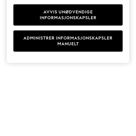
Knitwear
Cardigans
AVVIS UNØDVENDIGE
INFORMASJONSKAPSLER
Dresses
Sets & Outfits
Tops
ADMINISTRER INFORMASJONSKAPSLER
T-Shirts
MANUELT
Nightwear & Pyjamas
Trousers & Leggings
Bodysuits & Vests
Shirts & Blouses
Swimwear
Shorts & Skirts
Babygrows & Sleepsuits
Jeans
Jumpsuits & Playsuits
All Holiday Shop
Tops
Dresses
Shorts