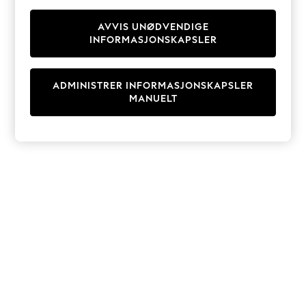
Knitwear
Cardigans
AVVIS UNØDVENDIGE
INFORMASJONSKAPSLER
Dresses
Sets & Outfits
Tops
ADMINISTRER INFORMASJONSKAPSLER
T-Shirts
MANUELT
Nightwear & Pyjamas
Trousers & Leggings
Bodysuits & Vests
Shirts & Blouses
Swimwear
Shorts & Skirts
Babygrows & Sleepsuits
Jeans
Jumpsuits & Playsuits
All Holiday Shop
Tops
Dresses
Shorts