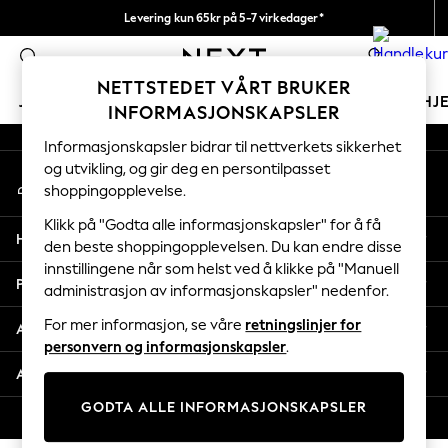
Levering kun 65kr på 5-7 virkedager*
An error occurred on client
Vi betaler alle tollavgifter
0
Våre sosiale nettverk
NETTSTEDET VÅRT BRUKER
JENTER
GUTTER
BABY
KVINNER
MENN
HJ
INFORMASJONSKAPSLER
Informasjonskapsler bidrar til nettverkets sikkerhet
GIRLS
og utvikling, og gir deg en persontilpasset
Min konto
New In
shoppingopplevelse.
Logg inn på kontoen din
50 - 92cm
98 - 110cm
Klikk på "Godta alle informasjonskapsler" for å få
Hjelp
116 - 134cm
den beste shoppingopplevelsen. Du kan endre disse
innstillingene når som helst ved å klikke på "Manuell
140 - 174cm
Personvern & Juridisk
administrasjon av informasjonskapsler" nedenfor.
Trending: Top & Short Sets
Trending: Clogs
For mer informasjon, se våre
retningslinjer for
Avdelinger
Toy Story
personvern og informasjonskapsler
.
THE SET
Andre tjenester
All Clothing
GODTA ALLE INFORMASJONSKAPSLER
Coats & Jackets
© 2026 Next Retail Ltd. Alle rettigheter forbeholdt.
Sweatshirts & Hoodies