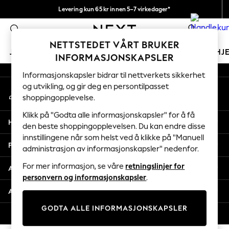
Levering kun 65 kr innen 5–7 virkedager*
An error occurred on client
Vi betaler alle tollavgifter
0
Våre sosiale nettverk
NETTSTEDET VÅRT BRUKER
JENTER
GUTTER
BABY
KVINNER
MENN
HJ
INFORMASJONSKAPSLER
Informasjonskapsler bidrar til nettverkets sikkerhet
GIRLS
og utvikling, og gir deg en persontilpasset
Min konto
New In
shoppingopplevelse.
Logg inn på kontoen din
50 - 92cm (0 - 24 months)
98 - 110cm (3 - 5 years)
Klikk på "Godta alle informasjonskapsler" for å få
Hjelp
116 - 134cm (6 - 9 years)
den beste shoppingopplevelsen. Du kan endre disse
innstillingene når som helst ved å klikke på "Manuell
140 - 174cm (10 - 15+ years)
Personvern & Juridisk
administrasjon av informasjonskapsler" nedenfor.
Trending: Top & Short Sets
Trending: Clogs
For mer informasjon, se våre
retningslinjer for
Avdelinger
Toy Story
personvern og informasjonskapsler
.
THE SET
Andre tjenester
All Clothing
GODTA ALLE INFORMASJONSKAPSLER
Coats & Jackets
© 2026 Next Retail Ltd. Alle rettigheter forbeholdt.
Sweatshirts & Hoodies