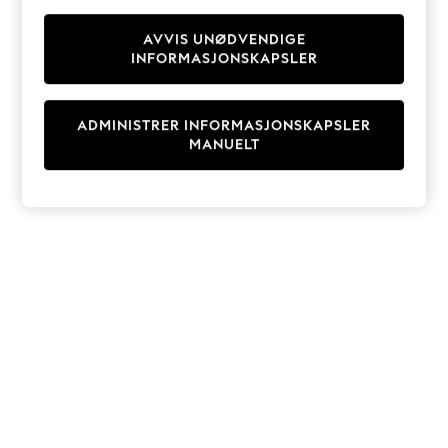
Knitwear
Cardigans
AVVIS UNØDVENDIGE
INFORMASJONSKAPSLER
Dresses
Sets & Outfits
Tops
ADMINISTRER INFORMASJONSKAPSLER
T-Shirts
MANUELT
Nightwear & Pyjamas
Trousers & Leggings
Bodysuits & Vests
Shirts & Blouses
Swimwear
Shorts & Skirts
Babygrows & Sleepsuits
Jeans
Jumpsuits & Playsuits
All Holiday Shop
Tops
Dresses
Shorts