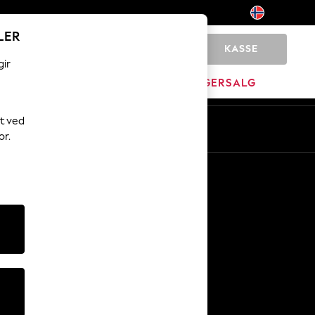
LER
KASSE
0
gir
JEM
MERKEVARE
LAGERSALG
t ved
or.
Andre tjenester
Media og presse
Selskapet
NEXT Karriere