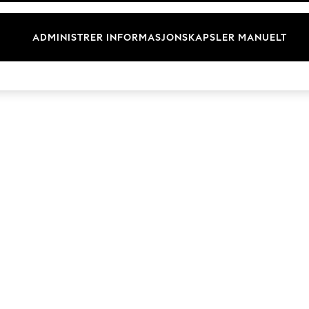
Merkevare
ADMINISTRER INFORMASJONSKAPSLER MANUELT
© 2026 Next Retail Ltd. Alle rettigheter forbeholdt.