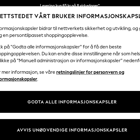
Levering kun 65 kr på 8 virkedager*
ETTSTEDET VÅRT BRUKER INFORMASJONSKAPS
Vi betaler alle tollavgifter
Våre sosiale nettverk
ormasjonskapsler bidrar til nettverkets sikkerhet og utvikling, og 
g en persontilpasset shoppingopplevelse.
KVINNER
MENN
FERIEBUTIKK
H
kk på "Godta alle informasjonskapsler" for å få den beste
ppingopplevelsen. Du kan endre disse innstillingene når som hels
klikke på "Manuell administrasjon av informasjonskapsler" nedenf
r mer informasjon, se våre
retningslinjer for personvern og
& Juridisk
Avdelinger
formasjonskapsler
.
 Informasjonskapsler Policy
Kvinner
tingelser
Menn
GODTA ALLE INFORMASJONSKAPSLER
er for kundeanmeldelser og -
Gutter
Jenter
Hjem
AVVIS UNØDVENDIGE INFORMASJONSKAPSLER
Baby