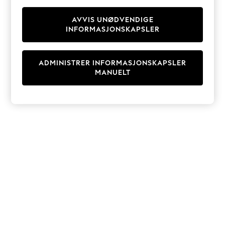
Knitwear
Cardigans
AVVIS UNØDVENDIGE
INFORMASJONSKAPSLER
Dresses
Sets & Outfits
Tops
ADMINISTRER INFORMASJONSKAPSLER
T-Shirts
MANUELT
Nightwear & Pyjamas
Trousers & Leggings
Bodysuits & Vests
Shirts & Blouses
Swimwear
Shorts & Skirts
Babygrows & Sleepsuits
Jeans
Jumpsuits & Playsuits
All Holiday Shop
Tops
Dresses
Shorts