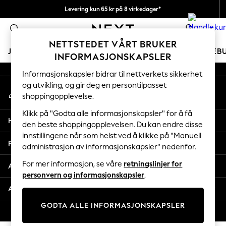
Levering kun 65 kr på 8 virkedager*
An error occurred on client
Vi betaler alle tollavgifter
0
Våre sosiale nettverk
NETTSTEDET VÅRT BRUKER
JENTER
GUTTER
BABY
KVINNER
MENN
FERIEB
INFORMASJONSKAPSLER
Informasjonskapsler bidrar til nettverkets sikkerhet
GIRLS
og utvikling, og gir deg en persontilpasset
Min konto
New In
shoppingopplevelse.
Logg inn på kontoen din
50 - 92cm
98 - 110cm
Klikk på "Godta alle informasjonskapsler" for å få
Hjelp
116 - 134cm
den beste shoppingopplevelsen. Du kan endre disse
innstillingene når som helst ved å klikke på "Manuell
140 - 174cm
Personvern & Juridisk
administrasjon av informasjonskapsler" nedenfor.
Trending: Top & Short Sets
Trending: Clogs
For mer informasjon, se våre
retningslinjer for
Avdelinger
Toy Story
personvern og informasjonskapsler
.
THE SET
Andre tjenester
All Clothing
GODTA ALLE INFORMASJONSKAPSLER
Coats & Jackets
© 2026 Next Retail Ltd. Alle rettigheter forbeholdt.
Sweatshirts & Hoodies