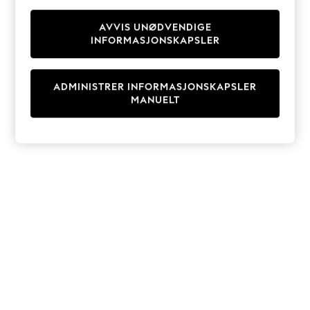
Knitwear
Cardigans
AVVIS UNØDVENDIGE
INFORMASJONSKAPSLER
Dresses
Sets & Outfits
Tops
ADMINISTRER INFORMASJONSKAPSLER
T-Shirts
MANUELT
Nightwear & Pyjamas
Trousers & Leggings
Bodysuits & Vests
Shirts & Blouses
Swimwear
Shorts & Skirts
Babygrows & Sleepsuits
Jeans
Jumpsuits & Playsuits
All Holiday Shop
Tops
Dresses
Shorts