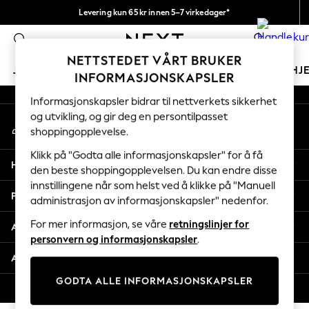
Levering kun 65 kr innen 5–7 virkedager*
An error occurred on client
Vi betaler alle tollavgifter
0
Våre sosiale nettverk
NETTSTEDET VÅRT BRUKER
JENTER
GUTTER
BABY
KVINNER
MENN
HJ
INFORMASJONSKAPSLER
Informasjonskapsler bidrar til nettverkets sikkerhet
GIRLS
og utvikling, og gir deg en persontilpasset
Min konto
New In
shoppingopplevelse.
Logg inn på kontoen din
50 - 92cm (0 - 24 months)
98 - 110cm (3 - 5 years)
Klikk på "Godta alle informasjonskapsler" for å få
Hjelp
116 - 134cm (6 - 9 years)
den beste shoppingopplevelsen. Du kan endre disse
innstillingene når som helst ved å klikke på "Manuell
140 - 174cm (10 - 15+ years)
Personvern & Juridisk
administrasjon av informasjonskapsler" nedenfor.
Trending: Top & Short Sets
Trending: Clogs
For mer informasjon, se våre
retningslinjer for
Avdelinger
Toy Story
personvern og informasjonskapsler
.
THE SET
Andre tjenester
All Clothing
GODTA ALLE INFORMASJONSKAPSLER
Coats & Jackets
© 2026 Next Retail Ltd. Alle rettigheter forbeholdt.
Sweatshirts & Hoodies