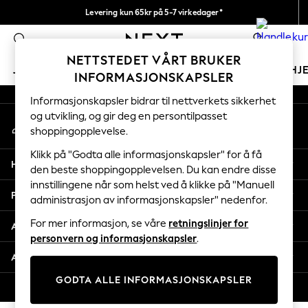
Levering kun 65kr på 5-7 virkedager*
An error occurred on client
Vi betaler alle tollavgifter
0
Våre sosiale nettverk
NETTSTEDET VÅRT BRUKER
JENTER
GUTTER
BABY
KVINNER
MENN
HJ
INFORMASJONSKAPSLER
Informasjonskapsler bidrar til nettverkets sikkerhet
GIRLS
og utvikling, og gir deg en persontilpasset
Min konto
New In
shoppingopplevelse.
Logg inn på kontoen din
50 - 92cm
98 - 110cm
Klikk på "Godta alle informasjonskapsler" for å få
Hjelp
116 - 134cm
den beste shoppingopplevelsen. Du kan endre disse
innstillingene når som helst ved å klikke på "Manuell
140 - 174cm
Personvern & Juridisk
administrasjon av informasjonskapsler" nedenfor.
Trending: Top & Short Sets
Trending: Clogs
For mer informasjon, se våre
retningslinjer for
Avdelinger
Toy Story
personvern og informasjonskapsler
.
THE SET
Andre tjenester
All Clothing
GODTA ALLE INFORMASJONSKAPSLER
Coats & Jackets
© 2026 Next Retail Ltd. Alle rettigheter forbeholdt.
Sweatshirts & Hoodies