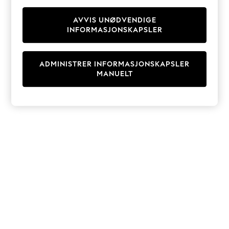
Knitwear
Cardigans
AVVIS UNØDVENDIGE
INFORMASJONSKAPSLER
Dresses
Sets & Outfits
Tops
ADMINISTRER INFORMASJONSKAPSLER
T-Shirts
MANUELT
Nightwear & Pyjamas
Trousers & Leggings
Bodysuits & Vests
Shirts & Blouses
Swimwear
Shorts & Skirts
Babygrows & Sleepsuits
Jeans
Jumpsuits & Playsuits
All Holiday Shop
Tops
Dresses
Shorts