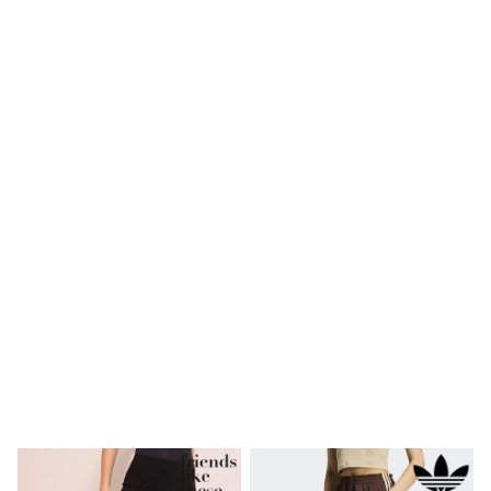
Bags
Hats
Denim Jackets
Raincoats
Waterproof
Shackets
Puddlesuits
Pramsuits
Gilets
Fleeces
Teddy Borg
Puffers
Snowsuits
Shop all
Lilo & Stitch
Bluey
Disney
Peppa Pig
All Girls Sportwear
New In
Trainers
Hoodies & Sweatshirts
Leggings, Joggers & Shorts
Swim