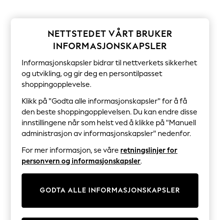
Sets & Outfits
Tops
T-Shirts
Nightwear & Pyjamas
NETTSTEDET VÅRT BRUKER
Trousers & Leggings
INFORMASJONSKAPSLER
Bodysuits & Vests
Shirts & Blouses
Informasjonskapsler bidrar til nettverkets sikkerhet
Swimwear
og utvikling, og gir deg en persontilpasset
Shorts & Skirts
shoppingopplevelse.
Babygrows & Sleepsuits
Jeans
Klikk på "Godta alle informasjonskapsler" for å få
Jumpsuits & Playsuits
den beste shoppingopplevelsen. Du kan endre disse
All Holiday Shop
innstillingene når som helst ved å klikke på "Manuell
Tops
Dresses
administrasjon av informasjonskapsler" nedenfor.
Shorts
For mer informasjon, se våre
retningslinjer for
Skirts
personvern og informasjonskapsler
.
Sandals & Sliders
Rash Vests
Sun Safe Swimwear
Sun Hats & Caps
GODTA ALLE INFORMASJONSKAPSLER
All Occasionwear
All Partywear
Wedding