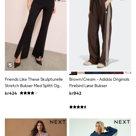
adidas
All Girls Brands
Nike
adidas
Smiggle
Lipsy Girl
River Island
Boden
Joules
Frugi
Baker by Ted Baker
Monsoon
Angel & Rocket
JoJo Maman Bébé
Friends Like These Skulpturelle
Brown/Cream - Adidas Originals
Occasionwear
Stretch Bukser Med Splitt Og
Firebird Løse Bukser
Schoolwear
Sleng
kr424
kr942
Partywear
Flower Girl
Swim
Bridesmaid
All Baby & Nursery
New in
Babygrows & Sleepsuits
Sets & Outfits