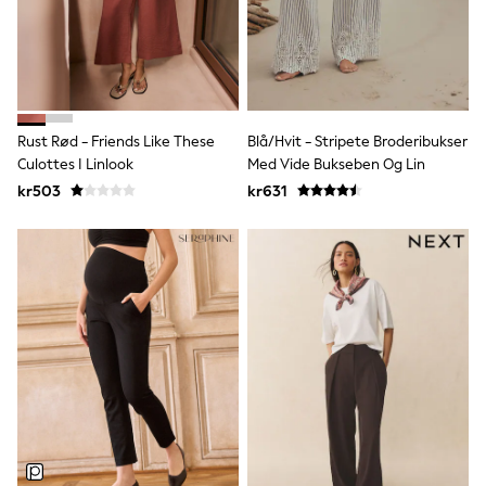
Sun Safe Swimwear
Sun Hats & Caps
All Occasionwear
Communion
Wedding
Shirts
Trousers
Rust Rød - Friends Like These
Blå/Hvit - Stripete Broderibukser
Shoes
Culottes I Linlook
Med Vide Bukseben Og Lin
Suit Jackets
kr503
kr631
Suit Trousers
Waistcoats
Ties
Pyjamas & Underwear
Underwear
New In
Pyjamas
Robes
Socks
Blanket Hoodies
All Accessories
New In
Bags
Hats