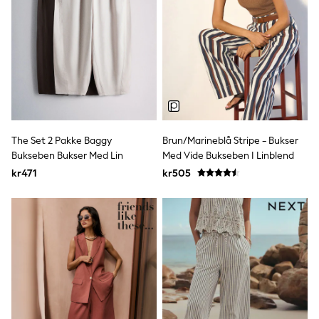
Joggers
Shirts
Trousers & Chinos
Tops
Babygrows & Sleepsuits
Bodysuits & Vests
Jeans
Nightwear & Pyjamas
Shorts
Swimwear
Suits & Waistcoats
The Set 2 Pakke Baggy
Brun/Marineblå Stripe - Bukser
Shop All Footwear
Bukseben Bukser Med Lin
Med Vide Bukseben I Linblend
New In
kr471
kr505
Sandals & Clogs
Trainers
Pram Shoes
School Shoes
Slippers
Boots
Wellies
Wide Fit
All Holiday Shop
Tops & T-Shirts
Rash Vests